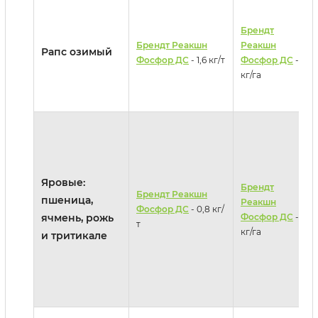
Брендт
Брендт Реакшн
Реакшн
Рапс озимый
Фосфор ДС
- 1,6 кг/т
Фосфор ДС
- 3
кг/га
Яровые:
Брендт
Брендт Реакшн
пшеница,
Реакшн
Фосфор ДС
- 0,8 кг/
ячмень, рожь
Фосфор ДС
- 2
т
кг/га
и тритикале