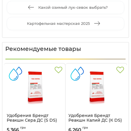
Какой озимый лук-севок выбрать?
Картофельная мастерская 2025
Рекомендуемые товары
Удобрения Брендт
Удобрения Брендт
Реакшн Сера ДС (S DS)
Реакшн Калий ДС (К DS)
21-0-0+23 SO3 BRANDT -
5-0-48+8,9SO3 BRANDT -
грн
грн
10 кг
10 кг
5 366
6 260