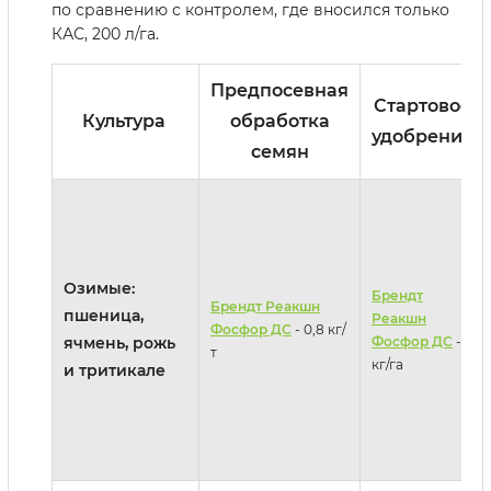
по сравнению с контролем, где вносился только
КАС, 200 л/га.
Предпосевная
Стартовое
Культура
обработка
удобрение
семян
Озимые:
Брендт
Брендт Реакшн
пшеница,
Реакшн
Фосфор ДС
- 0,8 кг/
ячмень, рожь
Фосфор ДС
- 2
т
кг/га
и тритикале