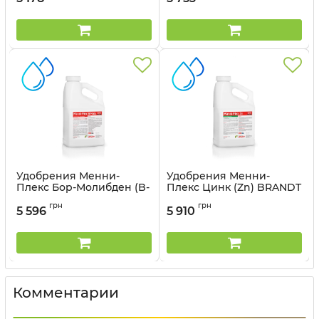
Удобрения Менни-
Удобрения Менни-
Плекс Бор-Молибден (B-
Плекс Цинк (Zn) BRANDT
Moly) BRANDT - 10 л
- 10 л
грн
грн
5 596
5 910
Артикул:
3203072
Артикул:
3203071
Комментарии