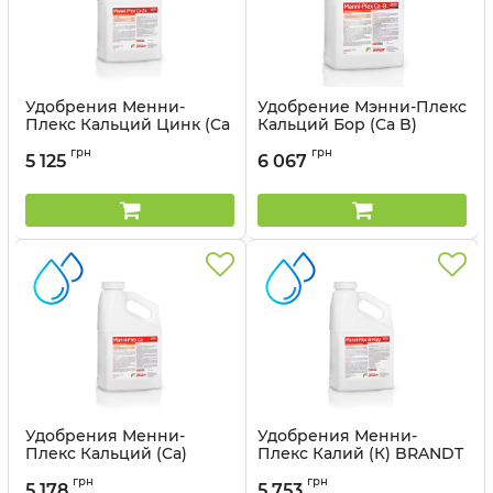
Удобрения Менни-
Удобрение Мэнни-Плекс
Плекс Кальций Цинк (Ca
Кальций Бор (Ca B)
Zn) BRANDT - 10 л
BRANDT – 10 л
грн
грн
5 125
6 067
Артикул:
3203075
Артикул:
3203077
Удобрения Менни-
Удобрения Менни-
Плекс Кальций (Ca)
Плекс Калий (К) BRANDT
BRANDT - 10 л
- 10 л
грн
грн
5 178
5 753
Артикул:
3203074
Артикул:
3203073