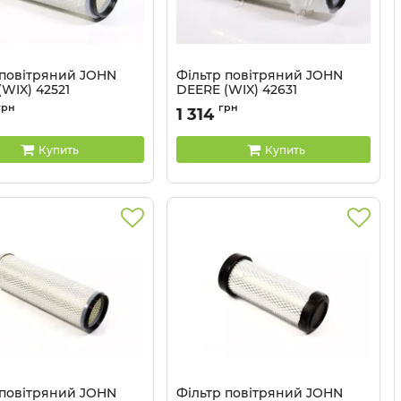
 повітряний JOHN
Фільтр повітряний JOHN
WIX) 42521
DEERE (WIX) 42631
42521 WIX
Артикул:
42631 WIX
грн
грн
1 314
Купить
Купить
 повітряний JOHN
Фільтр повітряний JOHN