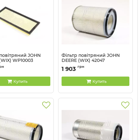
 повітряний JOHN
Фільтр повітряний JOHN
(WIX) WP10003
DEERE (WIX) 42047
WP10003 WIX
Артикул:
42047 WIX
рн
грн
1 903
Купить
Купить