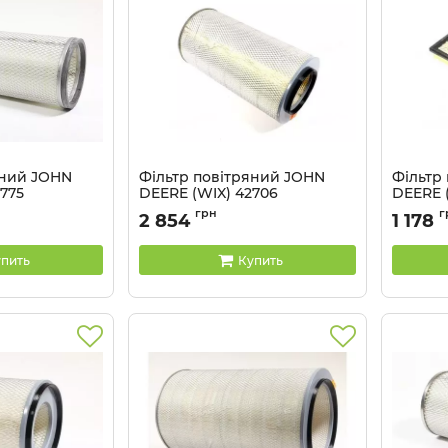
яний JOHN
Фільтр повітряний JOHN
Фільтр
775
DEERE (WIX) 42706
DEERE 
X
Артикул:
42706 WIX
Артикул:
грн
г
2 854
1 178
пить
Купить