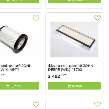
 повітряний JOHN
Фільтр повітряний JOHN
WIX) 46411
DEERE (WIX) 46700
46411 WIX
Артикул:
46700 WIX
грн
грн
2 492
Купить
Купить