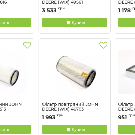
816
DEERE (WIX) 49561
DEERE 
Артикул:
49561 WIX
Артикул:
грн
г
3 533
1 178
пить
Купить
яний JOHN
Фільтр повітряний JOHN
Фільтр
513
DEERE (WIX) 46703
DEERE 
Артикул:
46703 WIX
Артикул:
грн
грн
1 993
951
пить
Купить