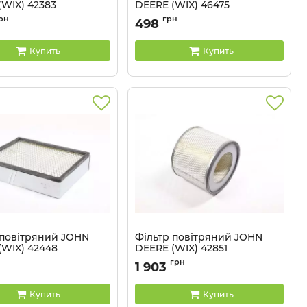
(WIX) 42383
DEERE (WIX) 46475
42383 WIX
Артикул:
46475 WIX
рн
грн
498
Купить
Купить
 повітряний JOHN
Фільтр повітряний JOHN
(WIX) 42448
DEERE (WIX) 42851
42448 WIX
Артикул:
42851 WIX
грн
1 903
Купить
Купить