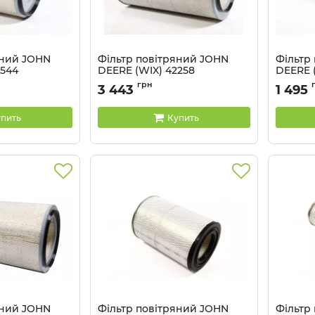
яний JOHN
Фільтр повітряний JOHN
Фільтр
6544
DEERE (WIX) 42258
DEERE (
X
Артикул:
42258 WIX
Артикул:
грн
3 443
1 495
пить
Купить
яний JOHN
Фільтр повітряний JOHN
Фільтр