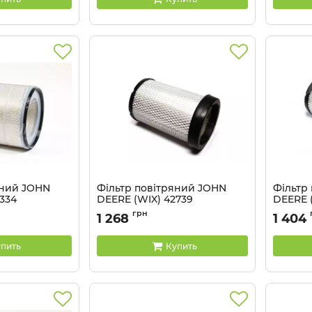
яний JOHN
Фільтр повітряний JOHN
Фільтр
334
DEERE (WIX) 42739
DEERE (
Артикул:
42739 WIX
Артикул:
грн
1 268
1 404
пить
Купить