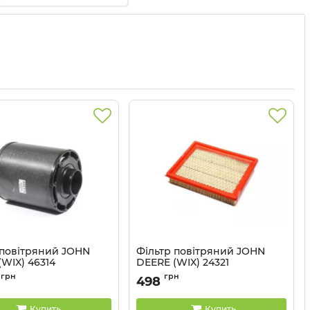
 повітряний JOHN
Фільтр повітряний JOHN
WIX) 46314
DEERE (WIX) 24321
46314 WIX
Артикул:
24321 WIX
грн
грн
498
Купить
Купить