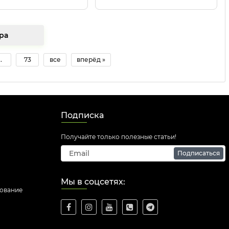
 товара
..
73
все
вперёд »
Подписка
Получайте только полезные статьи!
Подписаться
Мы в соцсетях:
дование