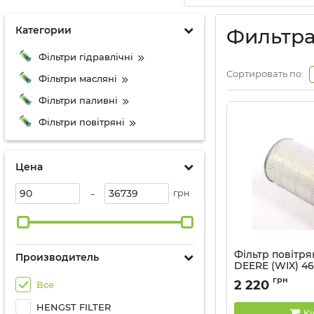
Категории
Фильтр
Фільтри гідравлічні
Сортировать по:
Фільтри масляні
Фільтри паливні
Фільтри повітряні
Цена
-
грн
Фільтр повітр
Производитель
DEERE (WIX) 4
Артикул:
46605 WI
грн
2 220
Все
HENGST FILTER
Ку