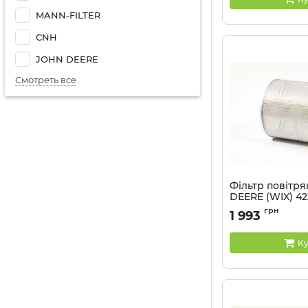
MANN-FILTER
CNH
JOHN DEERE
Смотреть все
Фільтр повітр
DEERE (WIX) 42
Артикул:
42334 WIX
грн
1 993
Ку