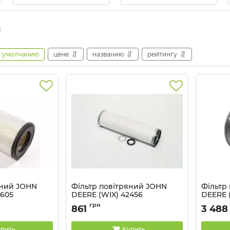
а
умолчанию
цене
названию
рейтингу
яний JOHN
Фільтр повітряний JOHN
Фільтр
6605
DEERE (WIX) 42456
DEERE (
X
Артикул:
42456 WIX
Артикул:
грн
861
3 488
пить
Купить