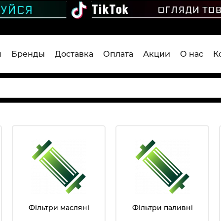
я
Бренды
Доставка
Оплата
Акции
О нас
К
Фільтри масляні
Фільтри паливні