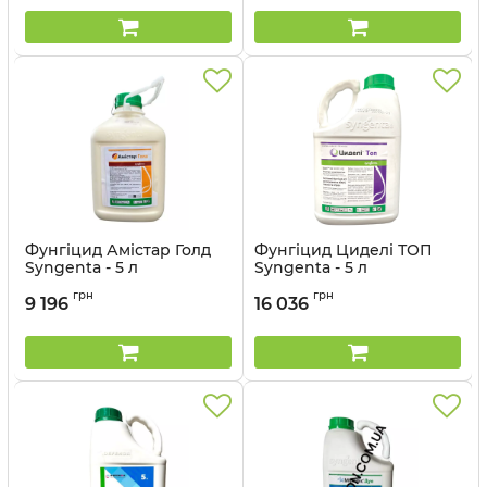
Фунгіцид Амістар Голд
Фунгіцид Циделі ТОП
Syngenta - 5 л
Syngenta - 5 л
Артикул:
1202302
Артикул:
12023028
грн
грн
9 196
16 036