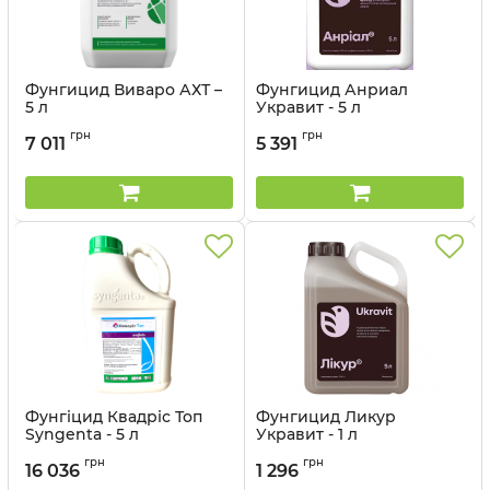
Фунгицид Виваро АХТ –
Фунгицид Анриал
5 л
Укравит - 5 л
грн
грн
7 011
5 391
Фунгіцид Квадріс Топ
Фунгицид Ликур
Syngenta - 5 л
Укравит - 1 л
Артикул:
1202308
грн
грн
16 036
1 296