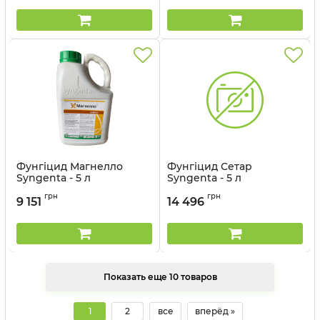
Фунгіцид Магнелло
Фунгіцид Сетар
Syngenta - 5 л
Syngenta - 5 л
Артикул:
1202309
Артикул:
12023020
грн
грн
9 151
14 496
Показать еще 10 товаров
1
2
все
вперёд »