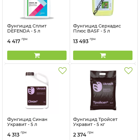
Фунгицид Сплит
Фунгицид Серкадис
DEFENDA - 5 л
Плюс BASF - 5 л
Артикул:
1201208
Артикул:
1205027
грн
грн
4 417
13 493
Фунгицид Синан
Фунгицид Тройсет
Укравит - 5 л
Укравит - 5 кг
Артикул:
12035031
Артикул:
12035032
грн
грн
4 313
2 374