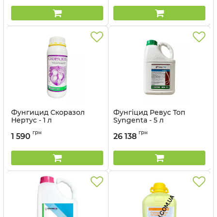
Фунгицид Скоразол
Фунгіцид Ревус Топ
Нертус - 1 л
Syngenta - 5 л
Артикул:
12032014
Артикул:
12023016
грн
грн
1 590
26 138