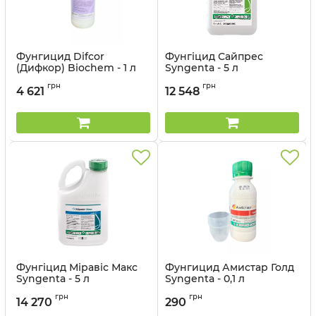
Фунгицид Difcor
Фунгіцид Сайпрес
(Дифкор) Biochem - 1 л
Syngenta - 5 л
Артикул:
12041504
Артикул:
12023049
грн
грн
4 621
12 548
Фунгіцид Міравіс Макс
Фунгицид Амистар Голд
Syngenta - 5 л
Syngenta - 0,1 л
Артикул:
12023044
Артикул:
12023041
грн
грн
14 270
290