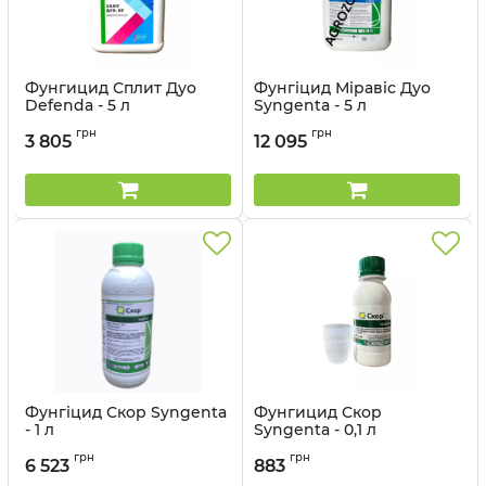
Фунгицид Сплит Дуо
Фунгіцид Міравіс Дуо
Defenda - 5 л
Syngenta - 5 л
Артикул:
12012013
Артикул:
12023032
грн
грн
3 805
12 095
Фунгіцид Скор Syngenta
Фунгицид Скор
- 1 л
Syngenta - 0,1 л
Артикул:
12023021
Артикул:
12023036
грн
грн
6 523
883