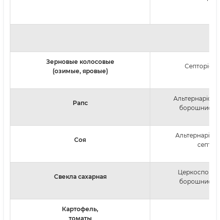
Зерновые колосовые
Септоріоз, 
(озимые, яровые)
Альтернаріоз, с
Рапс
борошниста 
Альтернаріоз, 
Соя
септорі
Церкоспороз,
Свекла сахарная
борошниста 
Картофель,
Аль
томаты