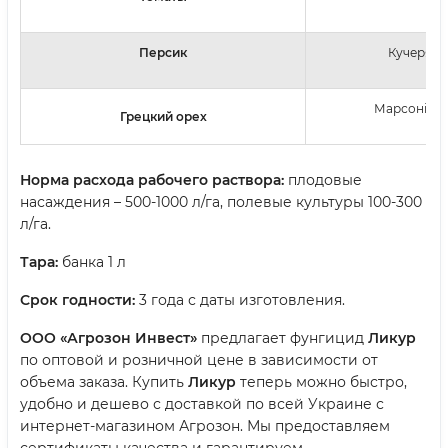
Персик
Кучерявіс
Марсоніоз (
Грецкий орех
Норма расхода рабочего раствора:
плодовые
насаждения – 500-1000 л/га, полевые культуры 100-300
л/га.
Тара:
банка 1 л
Срок годности:
3 года с даты изготовления.
ООО «Агрозон Инвест»
предлагает фунгицид
Ликур
по оптовой и розничной цене в зависимости от
объема заказа. Купить
Ликур
теперь можно быстро,
удобно и дешево с доставкой по всей Украине с
интернет-магазином Агрозон. Мы предоставляем