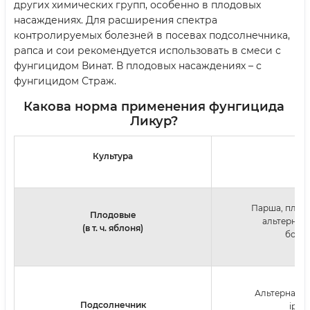
других химических групп, особенно в плодовых
насаждениях. Для расширения спектра
контролируемых болезней в посевах подсолнечника,
рапса и сои рекомендуется использовать в смеси с
фунгицидом Винат. В плодовых насаждениях – с
фунгицидом Страж.
Какова норма применения фунгицида
Ликур?
Культура
Б
Парша, плодов
Плодовые
альтернарі
(в т. ч. яблоня)
боро
Альтернаріоз
Подсолнечник
іржа