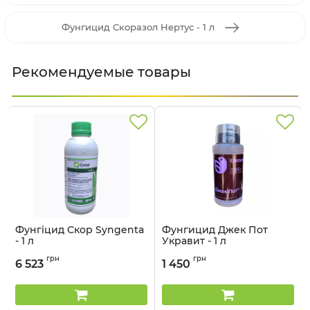
Фунгицид Скоразол Нертус - 1 л
Рекомендуемые товары
Фунгіцид Скор Syngenta
Фунгицид Джек Пот
- 1 л
Укравит - 1 л
Артикул:
12023021
Артикул:
1203508
грн
грн
6 523
1 450