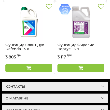
Фунгицид Сплит Дуо
Фунгицид Фиделис
Defenda - 5 л
Нертус - 5 л
Артикул:
12012013
Артикул:
12032017
грн
грн
3 805
3 117
КОНТАКТЫ
О МАГАЗИНЕ