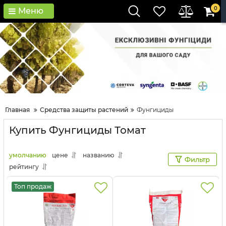
0
Меню
Главная
Средства защиты растений
Фунгициды
Купить Фунгициды Томат
умолчанию
цене
названию
Фильтр
рейтингу
Топ продаж