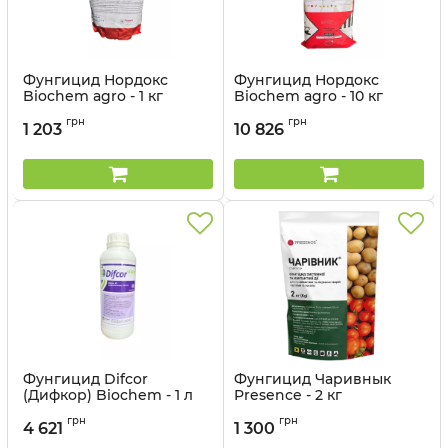
Фунгицид Нордокс
Фунгицид Нордокс
Biochem agro - 1 кг
Biochem agro - 10 кг
Артикул:
12041502
Артикул:
12041501
грн
грн
1 203
10 826
Фунгицид Difcor
Фунгицид Чаривнык
(Дифкор) Biochem - 1 л
Presence - 2 кг
Артикул:
12041504
грн
грн
4 621
1 300