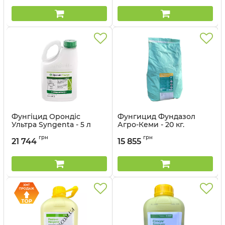
Фунгіцид Орондіс
Фунгицид Фундазол
Ультра Syngenta - 5 л
Агро-Кеми - 20 кг.
Артикул:
12023013
Артикул:
1202901
грн
грн
21 744
15 855