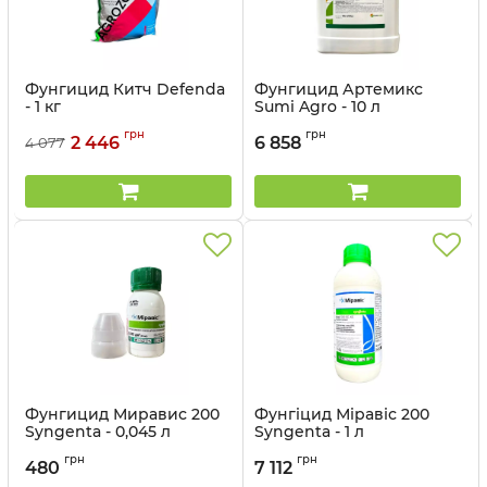
Фунгицид Китч Defenda
Фунгицид Артемикс
- 1 кг
Sumi Agro - 10 л
Артикул:
12012012
Артикул:
12022023
грн
грн
2 446
6 858
4 077
Фунгицид Миравис 200
Фунгіцид Міравіс 200
Syngenta - 0,045 л
Syngenta - 1 л
Артикул:
12023042
Артикул:
12023010
грн
грн
480
7 112