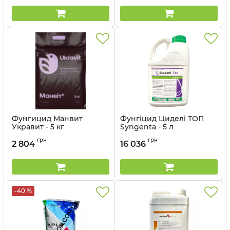
Фунгицид Манвит
Фунгіцид Циделі ТОП
Укравит - 5 кг
Syngenta - 5 л
Артикул:
12023028
грн
грн
2 804
16 036
-40 %