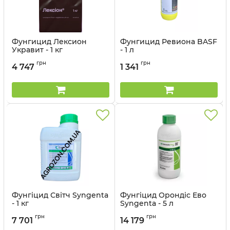
Фунгицид Лексион
Фунгицид Ревиона BASF
Укравит - 1 кг
- 1 л
Артикул:
1205032
грн
грн
4 747
1 341
Фунгіцид Світч Syngenta
Фунгіцид Орондіс Ево
- 1 кг
Syngenta - 5 л
Артикул:
12023019
Артикул:
12023034
грн
грн
7 701
14 179