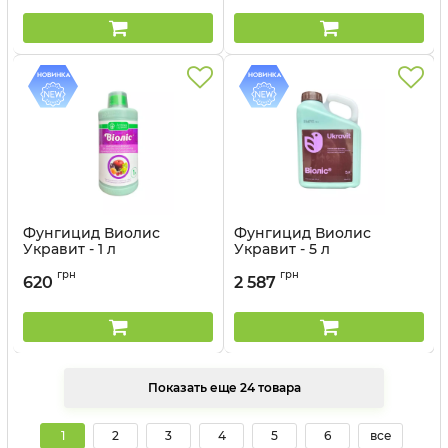
Фунгицид Виолис
Фунгицид Виолис
Укравит - 1 л
Укравит - 5 л
Артикул:
1203503-1
Артикул:
1203503
грн
грн
620
2 587
Показать еще 24 товара
1
2
3
4
5
6
все