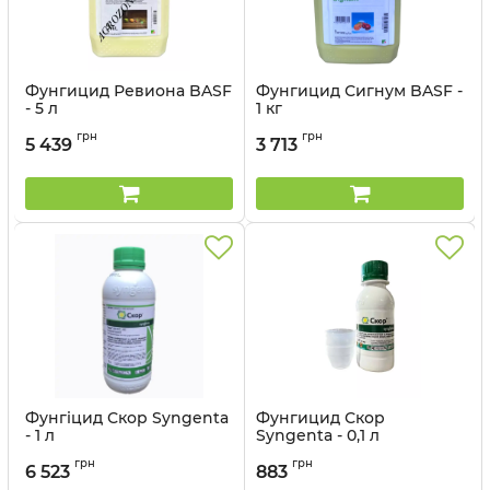
Фунгицид Ревиона BASF
Фунгицид Сигнум BASF -
- 5 л
1 кг
Артикул:
1205031
Артикул:
1205028
грн
грн
5 439
3 713
Фунгіцид Скор Syngenta
Фунгицид Скор
- 1 л
Syngenta - 0,1 л
Артикул:
12023021
Артикул:
12023036
грн
грн
6 523
883