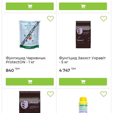
Фунгицид Чаривнык
Фунгіцид Захист Укравіт
ProtectON - 1 кг
- 5 кг
Артикул:
12035028
грн
грн
840
4 747