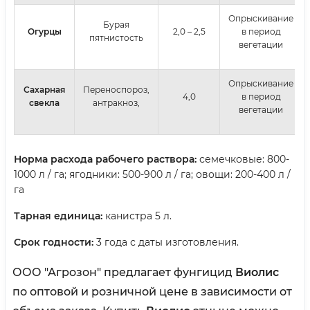
Опрыскивание
Бурая
Огурцы
2,0 – 2,5
в период
пятнистость
вегетации
Опрыскивание
Сахарная
Переноспороз,
4,0
в период
свекла
антракноз,
вегетации
Норма расхода рабочего раствора:
семечковые: 800-
1000 л / га; ягодники: 500-900 л / га; овощи: 200-400 л /
га
Тарная единица:
канистра 5 л.
Срок годности:
3 года с даты изготовления.
ООО "Агрозон" предлагает фунгицид
Виолис
по оптовой и розничной цене в зависимости от