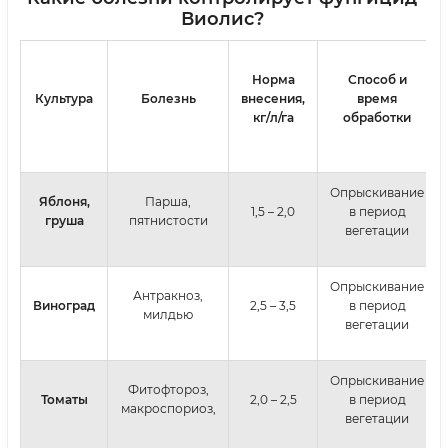
Виолис?
Норма
Способ и
Культура
Болезнь
внесения,
время
кг/
л/га
обработки
Опрыскивание
Яблоня,
Парша,
1,5 – 2,0
в период
груша
пятнистости
вегетации
Опрыскивание
Антракноз,
Виноград
2,5 – 3,5
в период
милдью
вегетации
Опрыскивание
Фитофтороз,
Томаты
2,0 – 2,5
в период
макроспориоз,
вегетации