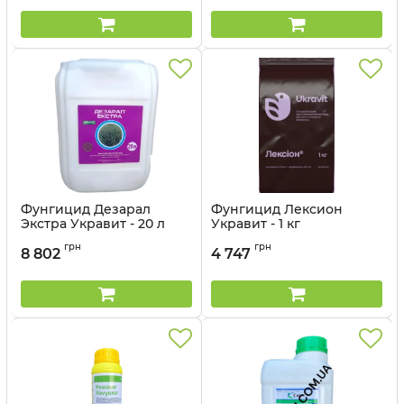
Фунгицид Дезарал
Фунгицид Лексион
Экстра Укравит - 20 л
Укравит - 1 кг
Артикул:
12035027
грн
грн
8 802
4 747