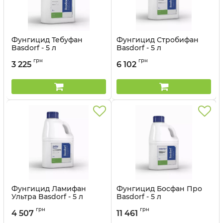
Фунгицид Тебуфан
Фунгицид Стробифан
Basdorf - 5 л
Basdorf - 5 л
Артикул:
12044708
Артикул:
12044707
грн
грн
3 225
6 102
Фунгицид Ламифан
Фунгицид Босфан Про
Ультра Basdorf - 5 л
Basdorf - 5 л
Артикул:
12044706
Артикул:
12044705
грн
грн
4 507
11 461