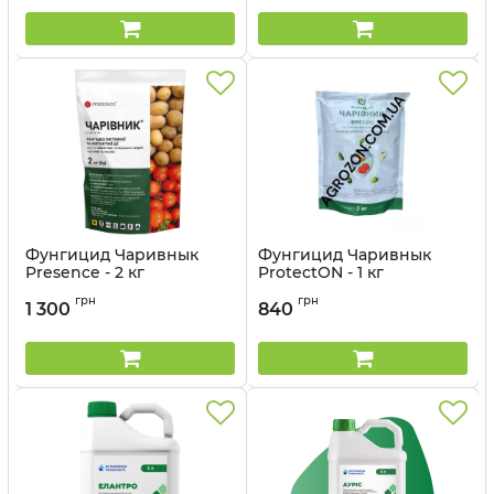
Фунгицид Чаривнык
Фунгицид Чаривнык
Presence - 2 кг
ProtectON - 1 кг
грн
грн
1 300
840