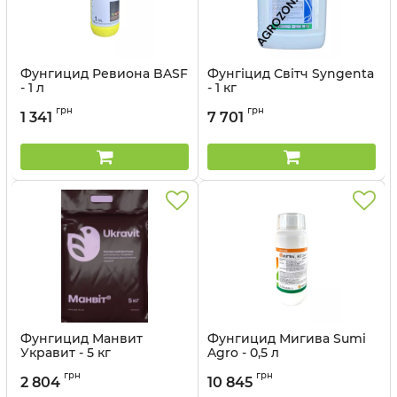
Фунгицид Ревиона BASF
Фунгіцид Світч Syngenta
- 1 л
- 1 кг
Артикул:
1205032
Артикул:
12023019
грн
грн
1 341
7 701
Фунгицид Манвит
Фунгицид Мигива Sumi
Укравит - 5 кг
Agro - 0,5 л
Артикул:
12022024
грн
грн
2 804
10 845