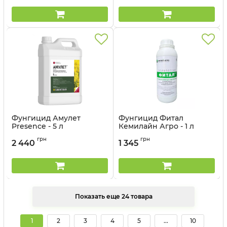
Фунгицид Амулет
Фунгицид Фитал
Presence - 5 л
Кемилайн Агро - 1 л
Артикул:
1203921
грн
грн
2 440
1 345
Показать еще 24 товара
1
2
3
4
5
...
10