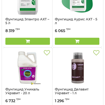
Фунгицид Элантро АХТ –
Фунгицид Аурис АХТ - 5
5 л
л
Артикул:
12030011
грн
грн
8 319
6 065
Фунгицид Уникаль
Фунгицид Делавит
Укравит - 20 л
Укравит - 1 л
Артикул:
12035037
Артикул:
12035036
грн
грн
6 732
1 296