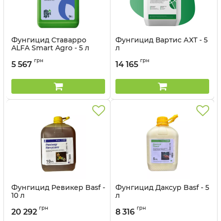
Фунгицид Ставарро
Фунгицид Вартис АХТ - 5
ALFA Smart Agro - 5 л
л
Артикул:
12030012
грн
грн
5 567
14 165
Фунгицид Ревикер Basf -
Фунгицид Даксур Basf - 5
10 л
л
Артикул:
1205033
Артикул:
1205034
грн
грн
20 292
8 316