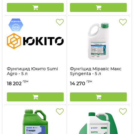
Фунгицид Юкито Sumi
Фунгіцид Міравіс Макс
Agro - 5 л
Syngenta - 5 л
Артикул:
12022033
Артикул:
12023044
грн
грн
18 202
14 270