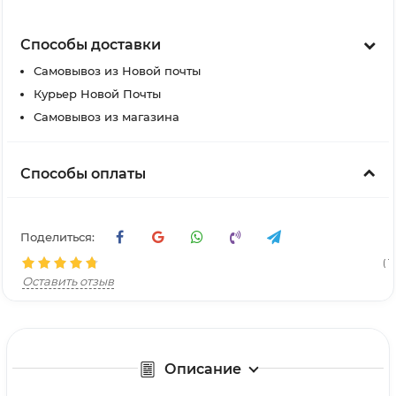
Способы доставки
Самовывоз из Новой почты
Курьер Новой Почты
Самовывоз из магазина
Способы оплаты
Поделиться:
( 15
Оставить отзыв
Описание