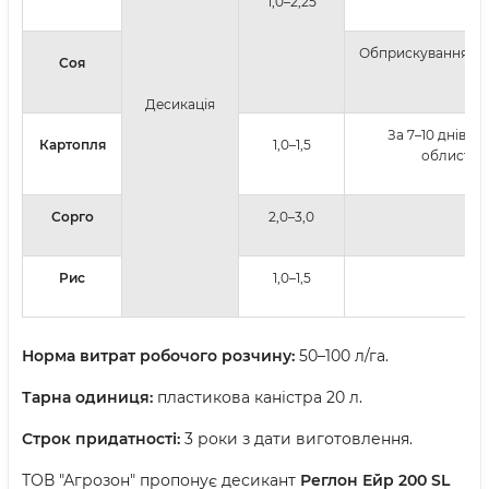
1,0–2,25
Обприскування пос
Соя
Десикація
За 7–10 днів д
Картопля
1,0–1,5
облиствен
Сорго
2,0–3,0
Рис
1,0–1,5
Норма витрат робочого розчину:
50–100 л/га.
Тарна одиниця:
пластикова каністра 20 л.
Строк придатності:
3 роки з дати виготовлення.
ТОВ "Агрозон" пропонує десикант
Реглон Ейр 200 SL