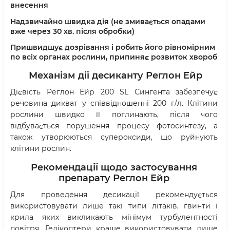
внесення
Надзвичайно швидка дія (не змивається опадами
вже через 30 хв. після обробки)
Пришвидшує дозрівання і робить його рівномірним
по всіх органах рослини, припиняє розвиток хвороб
Механізм дії десиканту Реглон Ейр
Дієвість Реглон Ейр 200 SL Сингента забезпечує
речовина дикват у співвідношенні 200 г/л. Клітини
рослини швидко її поглинають, після чого
відбувається порушення процесу фотосинтезу, а
також утворюються супероксиди, що руйнують
клітини рослин.
Рекомендації щодо застосування
препарату Реглон Ейр
Для проведення десикації рекомендується
використовувати лише такі типи літаків, гвинти і
крила яких викликають мінімум турбулентності
повітря. Гелікоптери краще використовувати лише