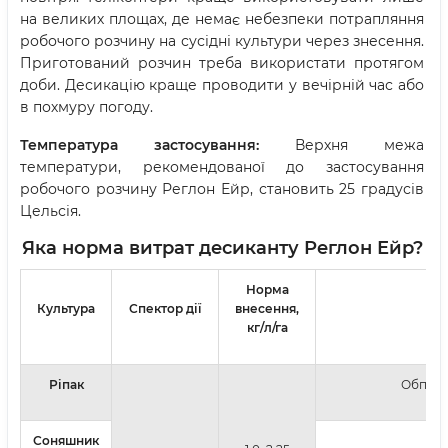
на великих площах, де немає небезпеки потрапляння
робочого розчину на сусідні культури через знесення.
Приготований розчин треба використати протягом
доби. Десикацію краще проводити у вечірній час або
в похмуру погоду.
Температура застосування:
Верхня межа
температури, рекомендованої до застосування
робочого розчину Реглон Ейр, становить 25 градусів
Цельсія.
Яка норма витрат десиканту Реглон Ейр?
Норма
Культура
Спектор дії
внесення,
кг/л/га
Ріпак
Обприск
Соняшник
О