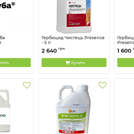
ба
Гербицид Чистець Presence
Гербиц
л
- 5 л
Presenc
грн
2 640
1 600
пить
Купить