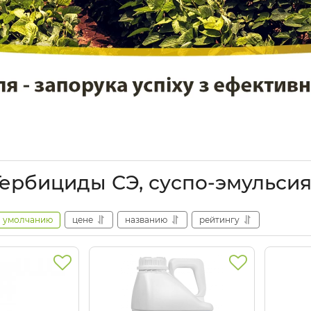
Гербициды СЭ, суспо-эмульси
умолчанию
цене
названию
рейтингу