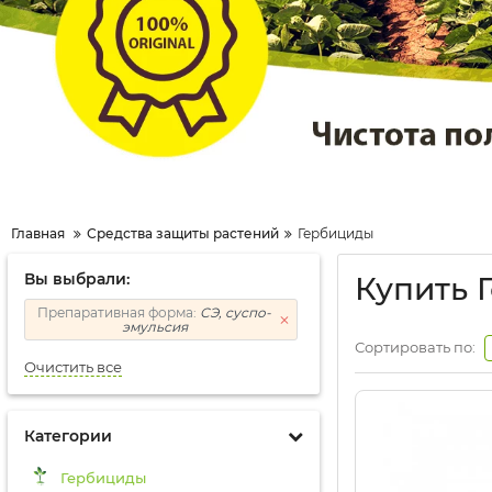
Главная
Средства защиты растений
Гербициды
Вы выбрали:
Купить 
Препаративная форма:
СЭ, суспо-
эмульсия
Сортировать по:
Очистить все
Категории
Гербициды