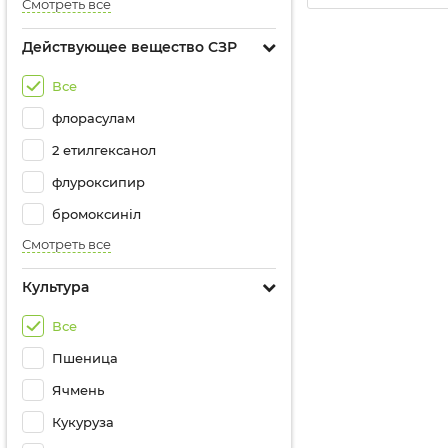
Смотреть все
Действующее вещество СЗР
Все
флорасулам
2 етилгексанол
флуроксипир
бромоксиніл
Смотреть все
Культура
Все
Пшеница
Ячмень
Кукуруза