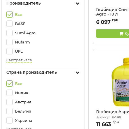
Производитель
Гербицид Синт
Agro - 10 л
Все
Артикул:
11022012
грн
6 097
BASF
Sumi Agro
Ку
Nufarm
UPL
Смотреть все
Страна производитель
Все
Индия
Австрия
Бельгия
Гербицид Акрис
Артикул:
110501
Украина
грн
11 663