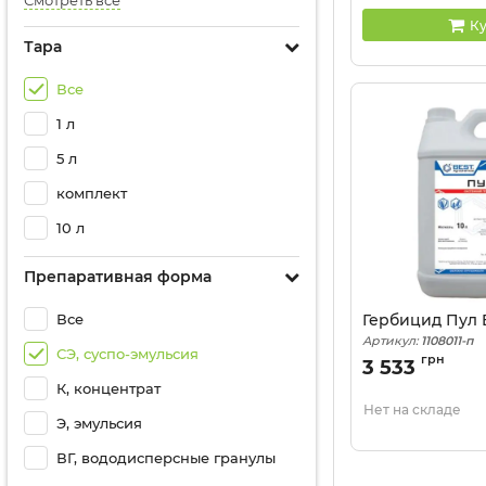
Смотреть все
Ку
Тара
Все
1 л
5 л
комплект
10 л
Препаративная форма
Все
Гербицид Пул B
Артикул:
1108011-п
СЭ, суспо-эмульсия
грн
3 533
К, концентрат
Нет на складе
Э, эмульсия
ВГ, вододисперсные гранулы