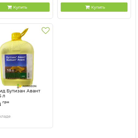
Купить
Купить
ид Бутизан Авант
5 л
110507
грн
8
складе