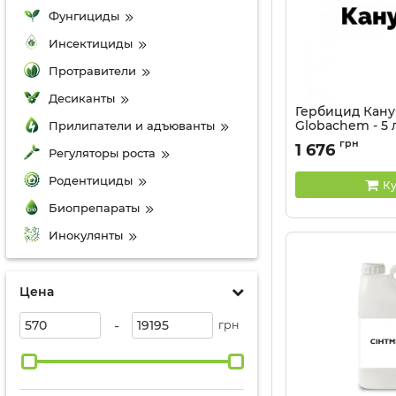
Фунгициды
Инсектициды
Протравители
Десиканты
Гербицид Кану
Globachem - 5 
Прилипатели и адъюванты
Артикул:
1107011
грн
1 676
Регуляторы роста
Родентициды
Ку
Биопрепараты
Инокулянты
Цена
-
грн