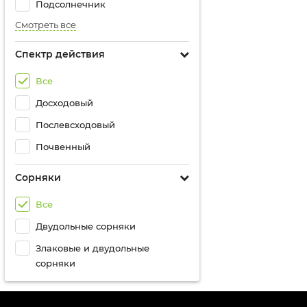
Подсолнечник
Смотреть все
Спектр действия
Все
Досходовый
Послевсходовый
Почвенный
Сорняки
Все
Двудольные сорняки
Злаковые и двудольные
сорняки