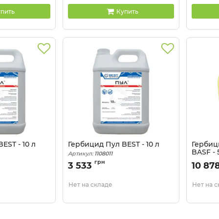
пить
Купить
EST - 10 л
Гербицид Пул BEST - 10 л
Гербиц
BASF - 
Артикул:
1108011
Артикул:
грн
3 533
10 87
Нет на складе
Нет на 