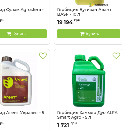
д Сулам Agrosfera -
Гербицид Бутизан Авант
BASF - 10 л
11041119
Артикул:
110506
грн
грн
19 194
Купить
Купить
д Агент Укравит - 5
Гербицид Хаммер Дуо ALFA
Smart Agro - 5 л
1103502
Артикул:
1102035
грн
грн
1 721