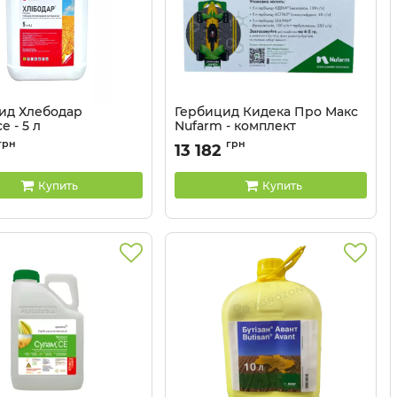
ид Хлебодар
Гербицид Кидека Про Макс
e - 5 л
Nufarm - комплект
Артикул:
11020012
грн
грн
13 182
Купить
Купить