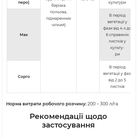
перо)
культури
берізка
польова,
В період
підмаренник
вегетації у
чіпкий)
фази від 4-х до
Мак
6 справжніх
листків у
культу-
ри
В період
вегетації у фазі
Сорго
від 2 до 5
листків
Норма витрати робочого розчину:
200 – 300 л/га
Рекомендації щодо
застосування