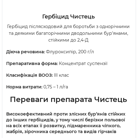
Гербіцид Чистець
Гербіцид післясходовий для боротьби з однорічними
та деякими багаторічними дводольними бур’янами,
стійкими до 2,4-Д
Діюча речовина:
Флуроксипір, 200 г/л
Препаративна форма:
Концентрат суспензії
Класифікація ВООЗ:
ІІІ клас
Норма витрати:
0,75 – 1 л/га
Переваги препарата Чистець
Високоефективний проти злісних бур’янів стійких
до інших гербіцидів, у тому числі берізки польової
на всіх етапах її розвитку, підмаренника чіпкого,
жабрія, зірочника середнього та видів гірчаків