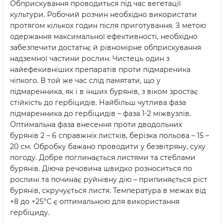
Обприскування проводиться під час вегетації
культури. Робочий розчин необхідно використати
протягом кількох годин після приготування. З метою
одержання максимальної ефективності, необхідно
забезпечити достатнє й рівномірне обприскування
надземної частини рослин. Чистець один з
найефекивніших препаратів проти підмареника
чіпкого. В той же час слід памятати, що у
підмаренника, як і в інших бурянів, з віком зростає
стійкість до гербіцидів. Найбільш чутлива фаза
підмаренника до гербіцидів – фаза 1-2 міжвузлів.
Оптимальна фаза внесення проти дводольних
бурянів 2 – 6 справжніх листків, берізка польова – 15 –
20 см. Обробку бажано проводити у безвітряну, суху
погоду. Добре поглинається листями та стеблами
бурянів. Діюча речовина швидко розноситься по
рослині та починає руйнівну дію – припиняється ріст
бурянів, скручується листя. Температура в межах від
+8 до +25°С є оптимальною для використання
гербіциду.