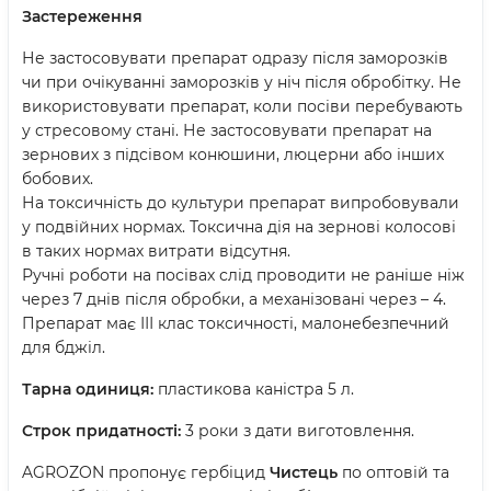
Застереження
Не застосовувати препарат одразу після заморозків
чи при очікуванні заморозків у ніч після обробітку. Не
використовувати препарат, коли посіви перебувають
у стресовому стані. Не застосовувати препарат на
зернових з підсівом конюшини, люцерни або інших
бобових.
На токсичність до культури препарат випробовували
у подвійних нормах. Токсична дія на зернові колосові
в таких нормах витрати відсутня.
Ручні роботи на посівах слід проводити не раніше ніж
через 7 днів після обробки, а механізовані через – 4.
Препарат має ІІІ клас токсичності, малонебезпечний
для бджіл.
Тарна одиниця:
пластикова каністра 5 л.
Строк придатності:
3 роки з дати виготовлення.
AGROZON пропонує гербіцид
Чистець
по оптовій та