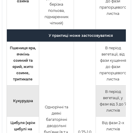
озима
до фази
берізка
прапорцевого
польова,
листка
підмаренник
чіпкий)
У практиці може застосовуватися
Пшениця яра,
В період
ячмінь
вегетації, від
озимий та
фази кущення
ярий, жито
до фази
озиме,
прапорцевого
тритикале
листка
В період
вегетації, у
Кукурудза
фази від 3 до 7
Однорічні та
листків
деякі
багаторічні
Цибуля (крім
Від фази 2–х
дводольні
цибулі на
листків
бур’яни (в т.ч.
0,75-1,0