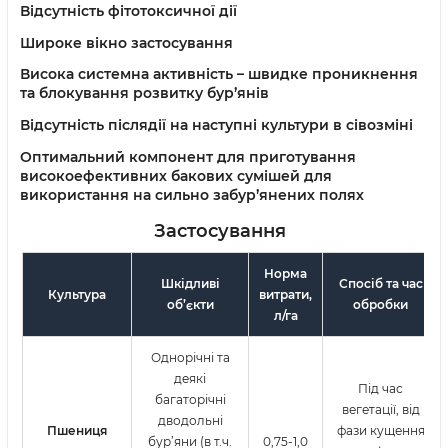
Відсутність фітотоксичної дії
Широке вікно застосування
Висока системна активність – швидке проникнення
та блокування розвитку бур’янів
Відсутність післядії на наступні культури в сівозміні
Оптимальний компонент для приготування
високоефективних бакових сумішей для
використання на сильно забур’янених полях
Застосування
Норма
Шкідливі
Спосіб та час
Культура
витрати,
об’єкти
обробки
л/га
Однорічні та
деякі
Під час
багаторічні
вегетації, від
дводольні
Пшениця
фази кущення
бур’яни (в т.ч.
0,75-1,0