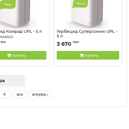
ид Комрад UPL - 5 л
Гербицид Суперсоник UPL -
5 л
11025023
Артикул:
11025021
грн
грн
3 670
Купить
Купить
 товара
9
все
вперёд »