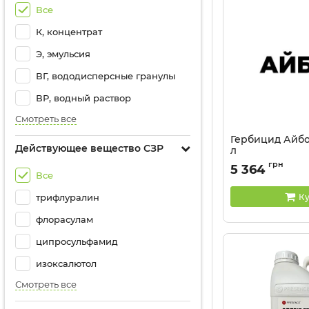
Все
К, концентрат
Э, эмульсия
ВГ, вододисперсные гранулы
ВР, водный раствор
Смотреть все
Гербицид Айбо 
Действующее вещество СЗР
л
Артикул:
11022020
грн
5 364
Все
Ку
трифлуралин
флорасулам
ципросульфамид
изоксалютол
Смотреть все