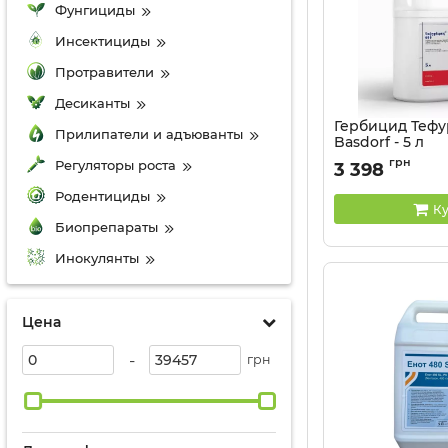
Фунгициды
Инсектициды
Протравители
Десиканты
Гербицид Теф
Прилипатели и адъюванты
Basdorf - 5 л
Артикул:
11044702
грн
Регуляторы роста
3 398
Родентициды
Ку
Биопрепараты
Инокулянты
Цена
-
грн