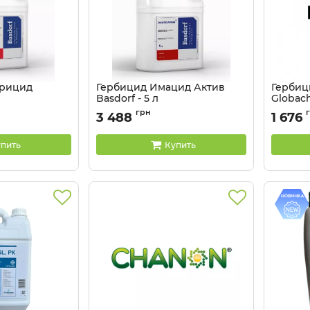
урицид
Гербицид Имацид Актив
Гербиц
Basdorf - 5 л
Globach
Артикул:
11044701
Артикул:
грн
3 488
1 676
пить
Купить