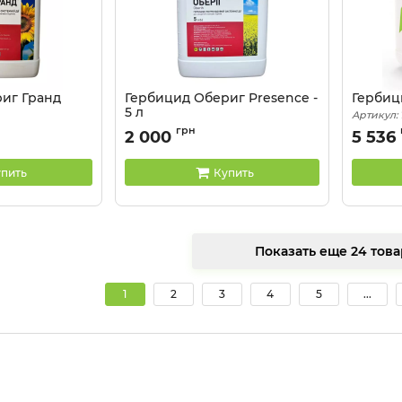
иг Гранд
Гербицид Обериг Presence -
Гербиц
5 л
Артикул:
грн
2 000
5 536
пить
Купить
Показать еще 24
1
2
3
4
5
...