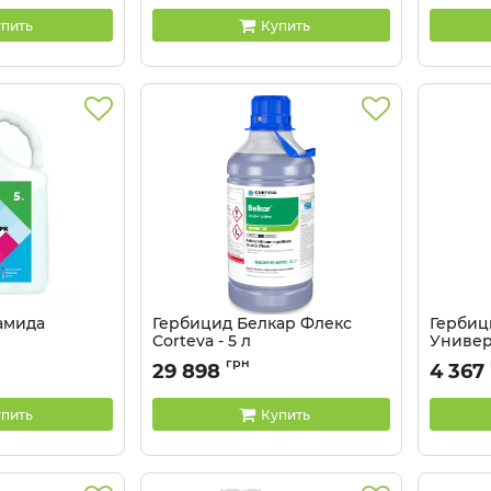
пить
Купить
амида
Гербицид Белкар Флекс
Гербиц
Corteva - 5 л
Универс
Артикул:
11010029
Артикул:
грн
29 898
4 367
пить
Купить