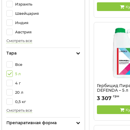
Израиль
Ку
Швейцария
Индия
Австрия
Смотреть все
Тара
Все
5 л
4 г
Гербицид Пир
DEFENDA – 5 л
20 л
Артикул:
11012031
грн
3 307
0,5 кг
Ку
Смотреть все
Препаративная форма