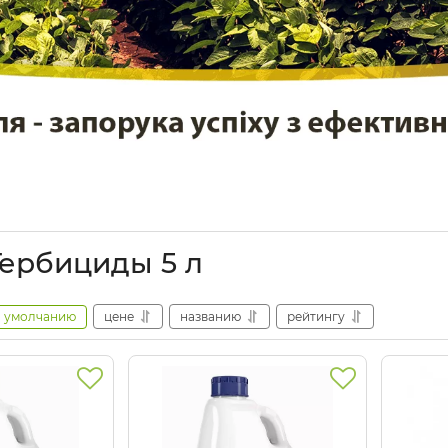
Гербициды 5 л
умолчанию
цене
названию
рейтингу