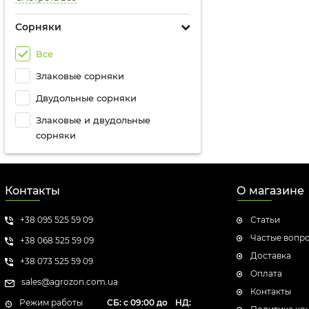
Сорняки
Все
Злаковые сорняки
Двудольные сорняки
Злаковые и двудольные
сорняки
Контакты
О магазине
+38 095 525 59 09
Статьи
Частые вопр
+38 068 525 59 09
Доставка
+38 073 525 59 09
Оплата
sales@agrozon.com.ua
Контакты
Режим работы
СБ: с 09:00 до
НД: