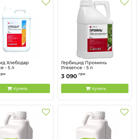
ид Хлебодар
Гербицид Проминь
e - 5 л
Presence - 5 л
грн
грн
3 090
Купить
Купить