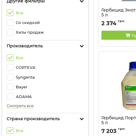
Другие фильтры
Гербицид Энот
Все
5 л
Артикул:
110709
грн
Со скидкой
2 374
Хиты продаж
Ку
Производитель
Все
CORTEVA
Syngenta
Bayer
АDAMA
Смотреть все
Гербицид Лорта
Страна производитель
5 л
Артикул:
11010030
грн
7 203
Все