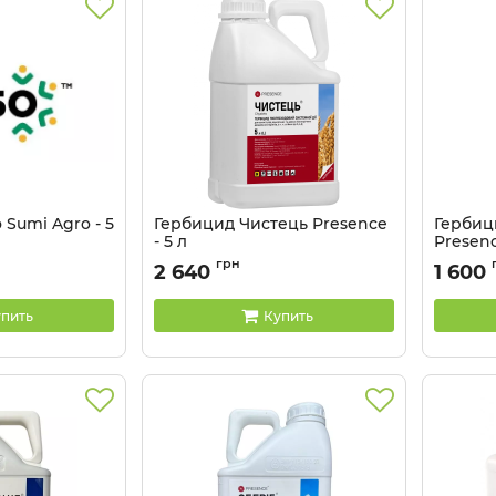
Sumi Agro - 5
Гербицид Чистець Presence
Гербиц
- 5 л
Presenc
грн
2 640
1 600
пить
Купить