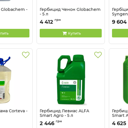
 Globachem -
Гербицид Ченон Globachem
Гербіц
- 5 л
Syngent
Артикул:
110708
Артикул:
грн
4 412
9 604
пить
Купить
ма Corteva -
Гербицид Левиас ALFA
Гербиц
Smart Agro - 5 л
Smart A
Артикул:
1102042
Артикул:
грн
2 446
4 625