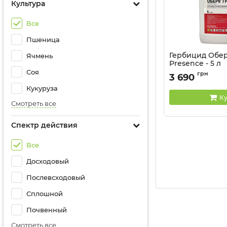
Культура
Все
Пшеница
Гербицид Обер
Ячмень
Presence - 5 л
Соя
грн
3 690
Кукуруза
Ку
Смотреть все
Спектр действия
Все
Досходовый
Послевсходовый
Сплошной
Почвенный
Смотреть все