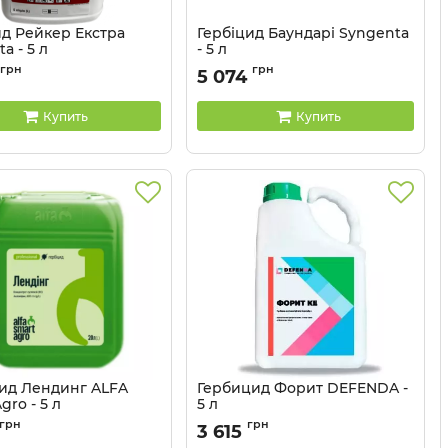
ид Рейкер Екстра
Гербіцид Баундарі Syngenta
a - 5 л
- 5 л
11023032
Артикул:
11023031
грн
грн
5 074
Купить
Купить
ид Лендинг ALFA
Гербицид Форит DEFENDA -
gro - 5 л
5 л
1102043
Артикул:
11012032
грн
грн
3 615