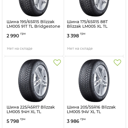
Шина 195/65R15 Blizzak
Шина 175/65R15 88T
LM005 91T TL Bridgestone
Blizzak LM005 XL TL
Bridgestone
Артикул:
br1444
грн
грн
2 990
3 398
Артикул:
br1703
Нет на складе
Нет на складе
Шина 225/45R17 Blizzak
Шина 205/55R16 Blizzak
LM005 94H XL TL
LM005 94V XL TL
Bridgestone
Bridgestone
грн
грн
5 798
3 986
Артикул:
br1567
Артикул:
br1475