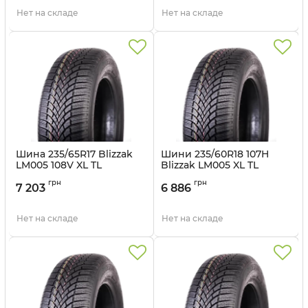
Нет на складе
Нет на складе
Шина 235/65R17 Blizzak
Шини 235/60R18 107H
LM005 108V XL TL
Blizzak LM005 XL TL
Bridgestone
Bridgestone
грн
грн
7 203
6 886
Артикул:
br1625
Артикул:
br1647
Нет на складе
Нет на складе