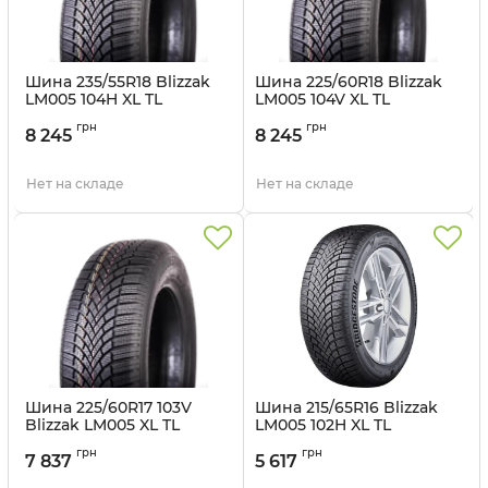
Шина 235/55R18 Blizzak
Шина 225/60R18 Blizzak
LM005 104H XL TL
LM005 104V XL TL
Bridgestone
Bridgestone
грн
грн
8 245
8 245
Артикул:
br1580
Артикул:
br1610
Нет на складе
Нет на складе
Шина 225/60R17 103V
Шина 215/65R16 Blizzak
Blizzak LM005 XL TL
LM005 102H XL TL
Bridgestone
Bridgestone
грн
грн
7 837
5 617
Артикул:
br1705
Артикул:
br1578