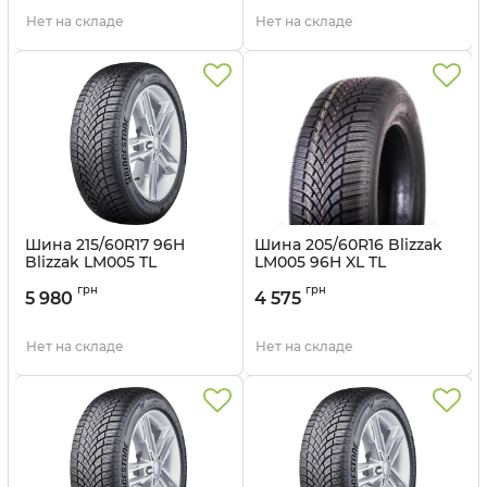
Нет на складе
Нет на складе
Шина 215/60R17 96H
Шина 205/60R16 Blizzak
Blizzak LM005 TL
LM005 96H XL TL
Bridgestone
Bridgestone
грн
грн
5 980
4 575
Артикул:
br1643
Артикул:
br1446
Нет на складе
Нет на складе