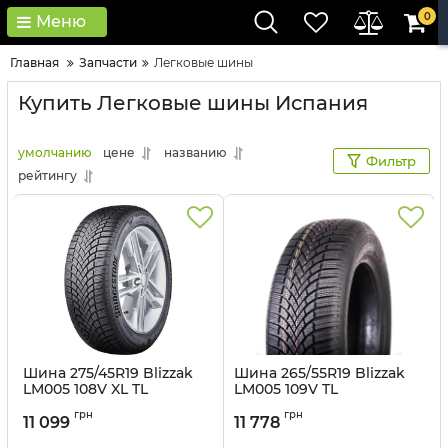
0
Меню
Главная
Запчасти
Легковые шины
Купить Легковые шины Испания
умолчанию
цене
названию
Фильтр
рейтингу
Шина 275/45R19 Blizzak
Шина 265/55R19 Blizzak
LM005 108V XL TL
LM005 109V TL
Bridgestone
Bridgestone
грн
грн
11 099
11 778
Артикул:
br1584
Артикул:
br1583