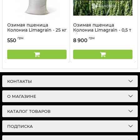
Озимая пшеница
Озимая пшеница
Колониа Limagrain - 25 кг
Колониа Limagrain - 0,5 т
(бег)
Артикул:
2604171-25
грн
грн
550
8 900
Артикул:
2604171
КОНТАКТЫ
О МАГАЗИНЕ
КАТАЛОГ ТОВАРОВ
ПОДПИСКА