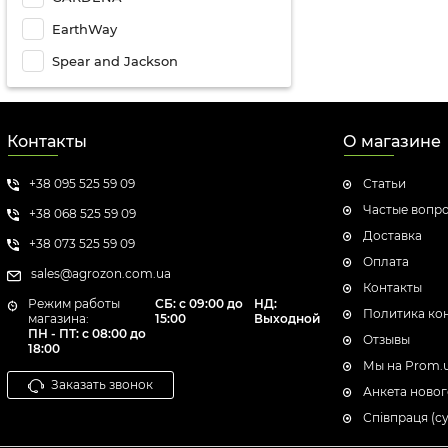
EarthWay
Spear and Jackson
Контакты
О магазине
+38 095 525 59 09
Статьи
Частые вопр
+38 068 525 59 09
Доставка
+38 073 525 59 09
Оплата
sales@agrozon.com.ua
Контакты
Режим работы
СБ: с 09:00 до
НД:
Политика ко
магазина:
15:00
Выходной
ПН - ПТ: с 08:00 до
Отзывы
18:00
Мы на Prom.
Заказать звонок
Анкета новог
Співпраця (с