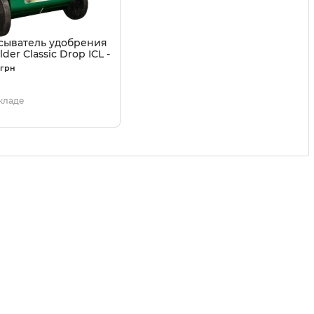
сыватель удобрения
lder Classic Drop ICL -
грн
9101504
складе