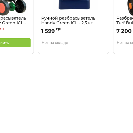
брасыватель
Ручной разбрасыватель
Разбра
 Green ICL -
Handy Green ICL - 2,5 кг
Turf Bui
32 кг
Артикул:
9101506
рн
грн
1 599
7 200
Артикул:
Нет на складе
Нет на 
пить