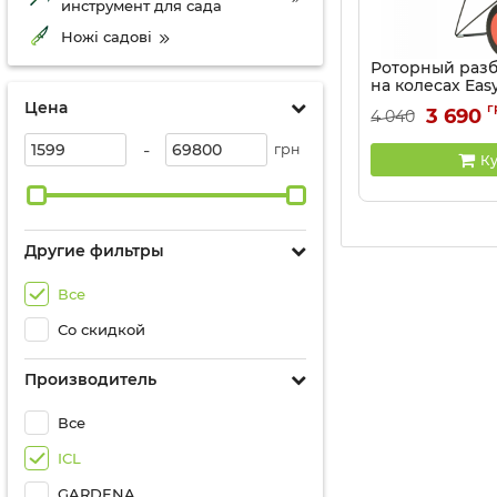
инструмент для сада
Ножі садові
Роторный раз
на колесах Easy
14 кг
Цена
г
3 690
4 040
Артикул:
9101505
-
грн
Ку
Другие фильтры
Все
Со скидкой
Производитель
Все
ICL
GARDENA