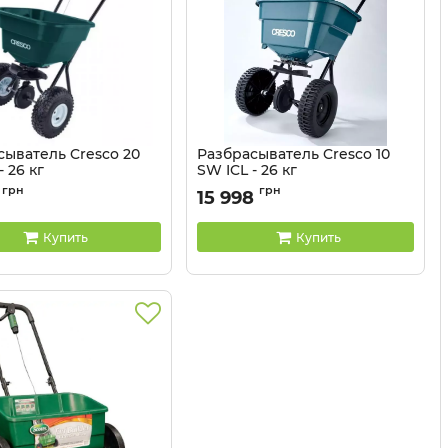
сыватель Cresco 20
Разбрасыватель Cresco 10
- 26 кг
SW ICL - 26 кг
9101502
Артикул:
9101503
грн
грн
15 998
Купить
Купить