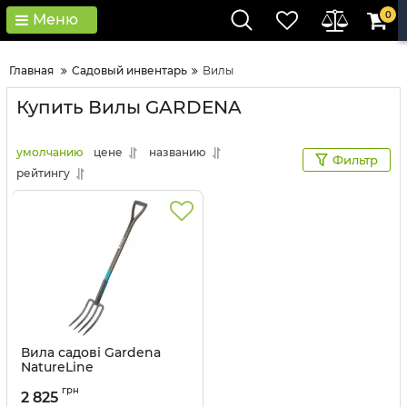
0
Меню
Главная
Садовый инвентарь
Вилы
Купить Вилы GARDENA
умолчанию
цене
названию
Фильтр
рейтингу
Вила садові Gardena
NatureLine
Артикул:
17002-20.000.00
грн
2 825