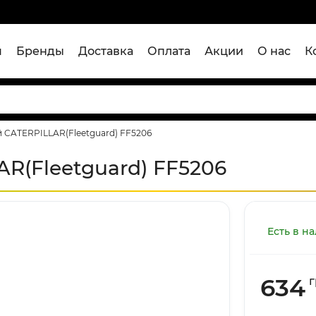
я
Бренды
Доставка
Оплата
Акции
О нас
К
й CATERPILLAR(Fleetguard) FF5206
R(Fleetguard) FF5206
Есть в н
634
г