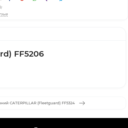
тзыв
rd) FF5206
вний CATERPILLAR (Fleetguard) FF5324