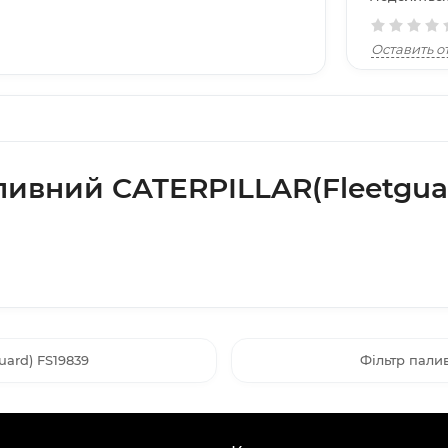
Оставить о
ливний CATERPILLAR(Fleetgua
ard) FS19839
Фільтр пали