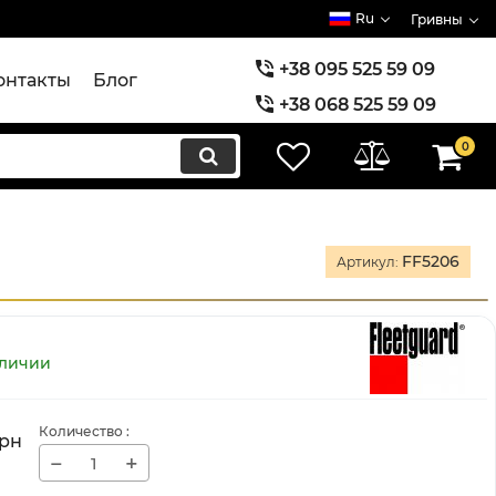
Ru
Гривны
+38 095 525 59 09
онтакты
Блог
+38 068 525 59 09
+38 073 525 59 09
0
FF5206
Артикул:
аличии
Количество
:
рн
−
+