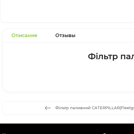
Описание
Отзывы
Фільтр па
Фільтр паливний CATERPILLAR(Fleetgu