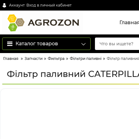
Аккаунт
Вход в личный кабинет
Главна
Каталог товаров
Главная
Запчасти
Фильтра
Фільтри паливні
Фільтр паливни
Фільтр паливний CATERPILLA