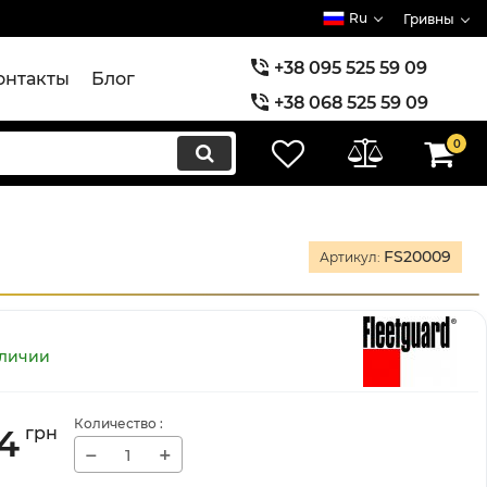
Ru
Гривны
+38 095 525 59 09
онтакты
Блог
+38 068 525 59 09
+38 073 525 59 09
0
FS20009
Артикул:
аличии
Количество
:
4
грн
−
+