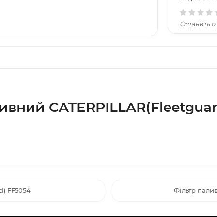
Оставить о
ливний CATERPILLAR(Fleetguar
d) FF5054
Фільтр пали