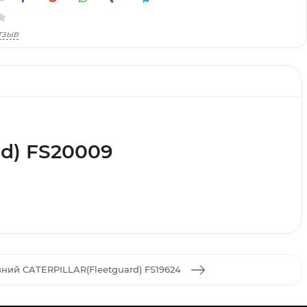
тзыв
d) FS20009
вний CATERPILLAR(Fleetguard) FS19624