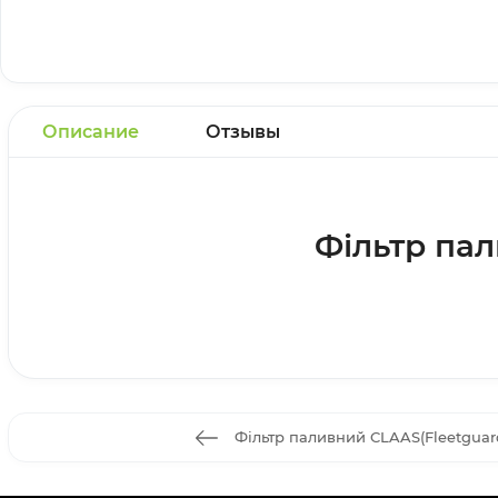
Описание
Отзывы
Фільтр па
Фільтр паливний CLAAS(Fleetguar