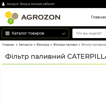
Аккаунт
Вход в личный кабинет
Главна
Каталог товаров
Главная
Запчасти
Фильтра
Фільтри паливні
Фільтр паливни
Фільтр паливний CATERPILLA