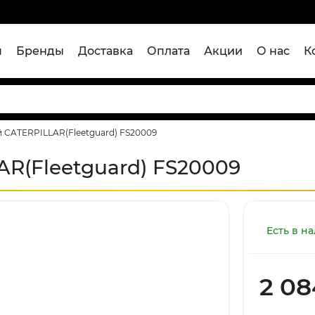
я
Бренды
Доставка
Оплата
Акции
О нас
К
й CATERPILLAR(Fleetguard) FS20009
R(Fleetguard) FS20009
Есть в н
2 08