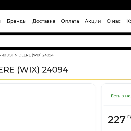
я
Бренды
Доставка
Оплата
Акции
О нас
К
яний JOHN DEERE (WIX) 24094
ERE (WIX) 24094
Есть в н
227
г