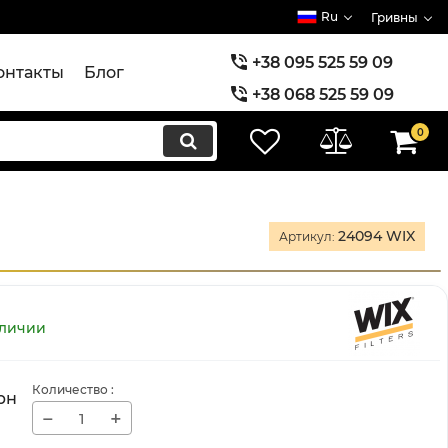
Ru
Гривны
+38 095 525 59 09
онтакты
Блог
+38 068 525 59 09
+38 073 525 59 09
0
24094 WIX
Артикул:
аличии
Количество
:
рн
−
+