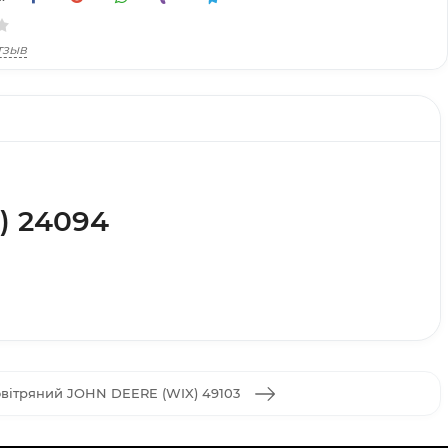
тзыв
) 24094
овітряний JOHN DEERE (WIX) 49103