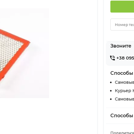
Номер те
Звоните
+38 095
Способы
Самовыв
Курьер 
Самовыв
Способы
Поделиться