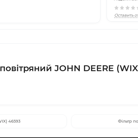
Оставить о
 повітряний JOHN DEERE (WIX
IX) 46593
Фільтр п