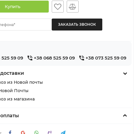
Купить
лефона*
 525 59 09
+38 068 525 59 09
+38 073 525 59 09
 доставки
оз из Новой почты
Новой Почты
оз из магазина
 оплаты
: