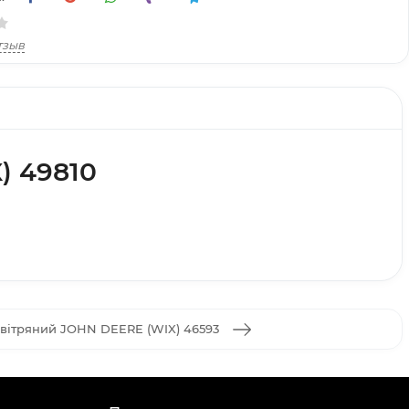
тзыв
) 49810
овітряний JOHN DEERE (WIX) 46593