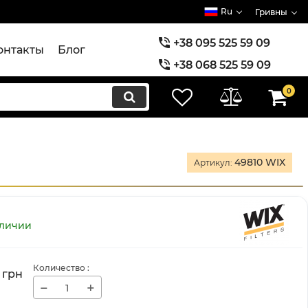
Ru
Гривны
+38 095 525 59 09
онтакты
Блог
+38 068 525 59 09
+38 073 525 59 09
0
49810 WIX
Артикул:
аличии
Количество
:
грн
−
+