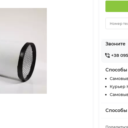
Номер те
Звоните
+38 095
Способы
Самовыв
Курьер 
Самовыв
Способы
Поделиться