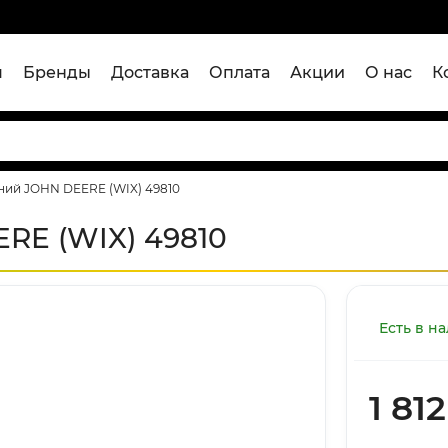
я
Бренды
Доставка
Оплата
Акции
О нас
К
яний JOHN DEERE (WIX) 49810
RE (WIX) 49810
Есть в н
1 812