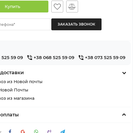
Купить
лефона*
 525 59 09
+38 068 525 59 09
+38 073 525 59 09
 доставки
оз из Новой почты
Новой Почты
оз из магазина
 оплаты
: