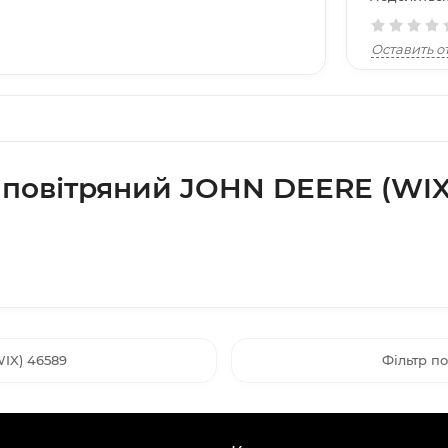
Оставить о
 повітряний JOHN DEERE (WIX
IX) 46589
Фільтр п