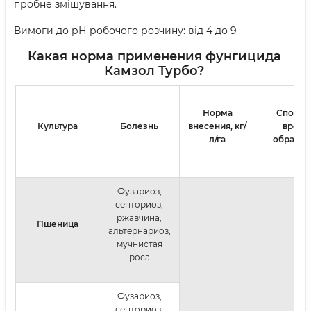
пробне змішування.
Вимоги до рН робочого розчину: від 4 до 9
Какая норма применения фунгицида
Камзол Турбо?
Норма
Способ
Культура
Болезнь
внесения,
кг/
время
л/га
обработ
Фузариоз,
септориоз,
ржавчина,
Пшеница
альтернариоз,
мучнистая
роса
Фузариоз,
септориоз,