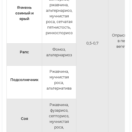
ржавчина,
Ячмень
альтернариоз,
озимый и
мучнистая
ярый
роса, сетчатая
пятнистость,
ринхоспориоз
Опрыскив
в пери
0,5-0,7
вегетац
Фомоз,
Рапс
альтернариоз
Ржавчина,
мучнистая
Подсолнечник
роса,
альтернатива
Ржавчина,
фузариоз,
септориоз,
Соя
мучнистая
роса,