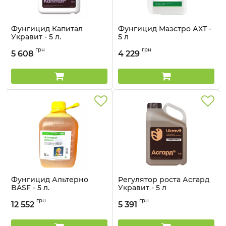
Фунгицид Капитал
Фунгицид Маэстро АХТ -
Укравит - 5 л.
5 л
Артикул:
12035014
Артикул:
1203003
грн
грн
5 608
4 229
Фунгицид Альтерно
Регулятор роста Асгард
BASF - 5 л.
Укравит - 5 л
Артикул:
120507
Артикул:
1703503
грн
грн
12 552
5 391