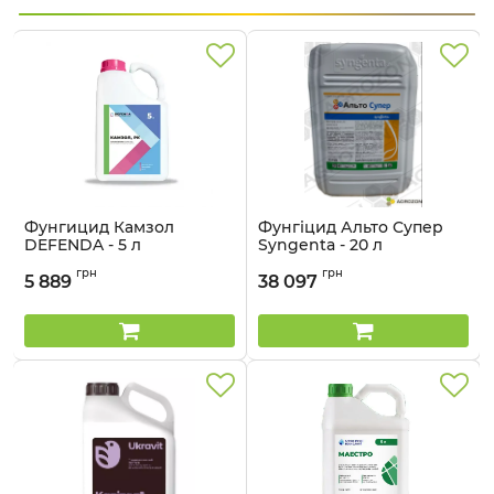
Фунгицид Камзол
Фунгіцид Альто Супер
DEFENDA - 5 л
Syngenta - 20 л
Артикул:
1201203
Артикул:
1202301
грн
грн
5 889
38 097