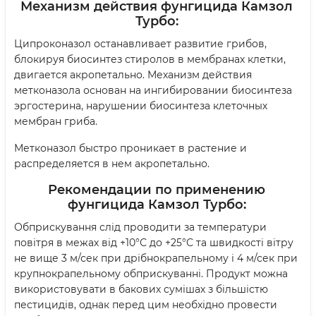
Механизм действия фунгицида Камзол
Турбо:
Ципроконазол останавливает развитие грибов,
блокируя биосинтез стиролов в мембранах клетки,
двигается акропетально. Механизм действия
метконазола основан на ингибировании биосинтеза
эргостерина, нарушении биосинтеза клеточных
мембран гриба.
Метконазол быстро проникает в растение и
распределяется в нем акропетально.
Рекомендации по применению
фунгицида Камзол Турбо:
Обприскування слід проводити за температури
повітря в межах від +10°С до +25°С та швидкості вітру
не вище 3 м/сек при дрібнокрапельному і 4 м/сек при
крупнокрапельному обприскуванні. Продукт можна
використовувати в бакових сумішах з більшістю
пестицидів, однак перед цим необхідно провести