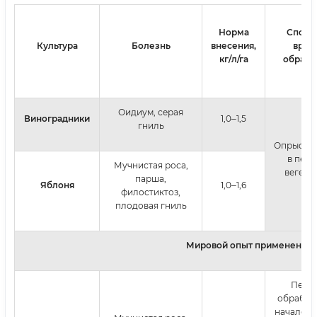
Норма
Спосо
Культура
Болезнь
внесения,
врем
кг/
л/га
обрабо
Оидиум, серая
Виноградники
1,0‒1,5
гниль
Опрыски
в пер
Мучнистая роса,
вегета
парша,
Яблоня
1,0‒1,6
филостиктоз,
плодовая гниль
Мировой опыт применения
Перв
обработк
начале в