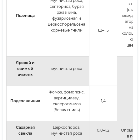
Мучнистая роса,
в труб
септориоз, бурая
(стади
ржавчина,
Пшеница
междоуз
фузариозная и
второй 
церкоспорельозна
нача
корневые гнили
1,2‒1,5
колошен
конц
цвете
Яровой и
озимый
мучнистая роса
ячмень
Фомоз, фомопсис,
вертицилезу,
Подсолнечник
1,4
склеротиниоз
(белая гниль)
Сахарная
Церкоспороз,
0,8‒1,2
Опрыски
свекла
мучнистая роса
в пер