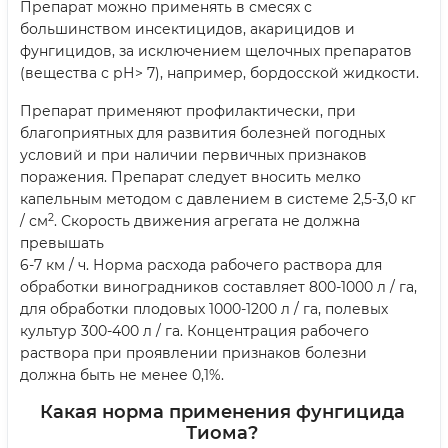
Препарат можно применять в смесях с
большинством инсектицидов, акарицидов и
фунгицидов, за исключением щелочных препаратов
(вещества с рН> 7), например, бордосской жидкости.
Препарат применяют профилактически, при
благоприятных для развития болезней погодных
условий и при наличии первичных признаков
поражения. Препарат следует вносить мелко
капельным методом с давлением в системе 2,5-3,0 кг
2
/ см
. Скорость движения агрегата не должна
превышать
6-7 км / ч. Норма расхода рабочего раствора для
обработки виноградников составляет 800-1000 л / га,
для обработки плодовых 1000-1200 л / га, полевых
культур 300-400 л / га. Концентрация рабочего
раствора при проявлении признаков болезни
должна быть не менее 0,1%.
Какая норма применения фунгицида
Тиома?