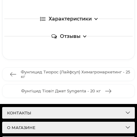
Характеристики
Отзывы
Фунгицид Тиорос (Лайфсул) Химагромаркетинг - 25
кг
Фунгіцид Тіовіт Джет Syngenta - 20 кг
КОНТАКТЫ
О МАГАЗИНЕ