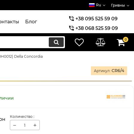
Ru
Гривны
+38 095 525 59 09
онтакты
Блог
+38 068 525 59 09
+38 073 525 59 09
0
0H0012) Della Concordia
CR6/4
Артикул:
аличии
Количество
:
рн
−
+