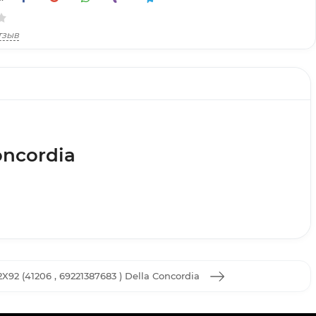
тзыв
oncordia
X92 (41206 , 69221387683 ) Della Concordia