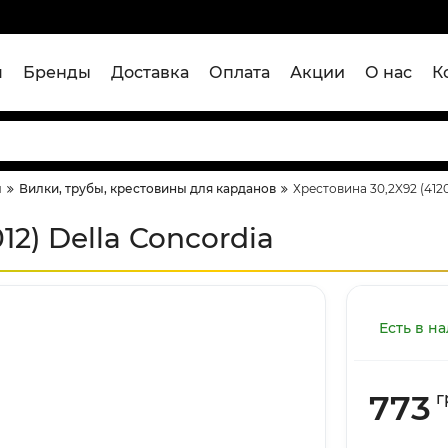
я
Бренды
Доставка
Оплата
Акции
О нас
К
ы
Вилки, трубы, крестовины для карданов
Хрестовина 30,2X92 (412
12) Della Concordia
Есть в н
773
г