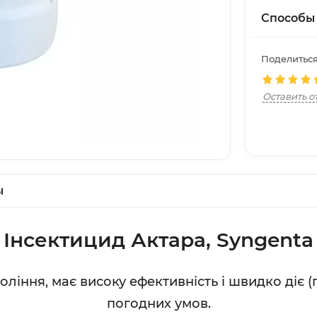
Способы
Поделиться
Оставить о
ы
Інсектицид Актара,
Syngenta
ління, має високу ефективність і швидко діє (
погодних умов.