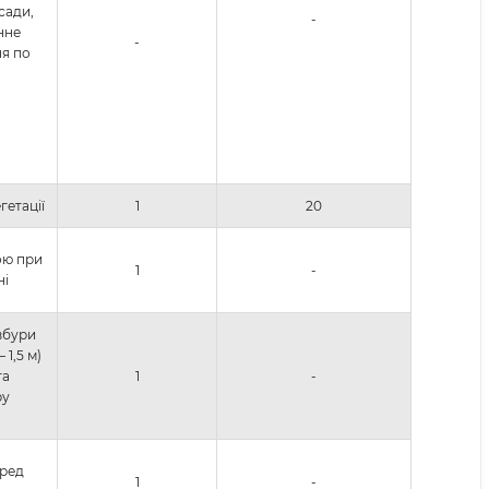
сади,
-
нне
-
я по
гетації
1
20
ою при
1
-
ні
овбури
 1,5 м)
та
1
-
ру
еред
1
-