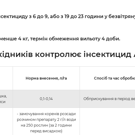
ектициду з 6 до 9, або з 19 до 23 години у безвітря
 менше 4 кг, термін обмеження вильоту 4 доби.
ідників контролює інсектицид
Норма внесення, л/га
Спосіб та час обробк
шка,
0,1-0,14
Обприскування в період ве
пси
- замочування коренів розсади
розчином препарату 2 г/л води
на 250 рослин (за 2 години
перед висадкою)