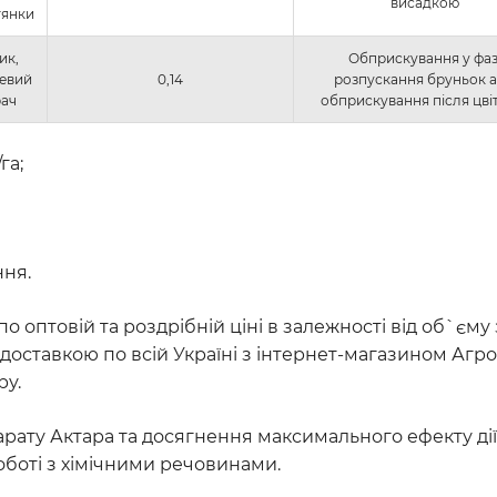
висадкою
тянки
ик,
Обприскування у фаз
невий
0,14
розпускання бруньок 
рач
обприскування після цві
га;
ння.
по оптовій та роздрібній ціні в залежності від об`єм
доставкою по всій Україні з інтернет-магазином Агро
ру.
ту Актара та досягнення максимального ефекту дії 
оботі з хімічними речовинами.