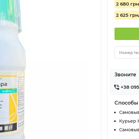
2 680 грн
2 625 грн
Номер те
Звоните
+38 095
Способы
Самовыв
Курьер 
Самовыв