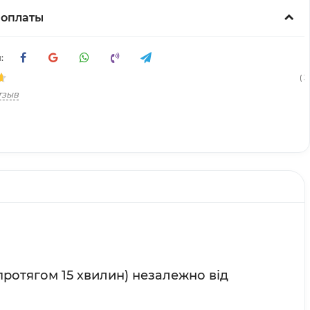
 оплаты
:
( 3
тзыв
протягом 15 хвилин) незалежно від