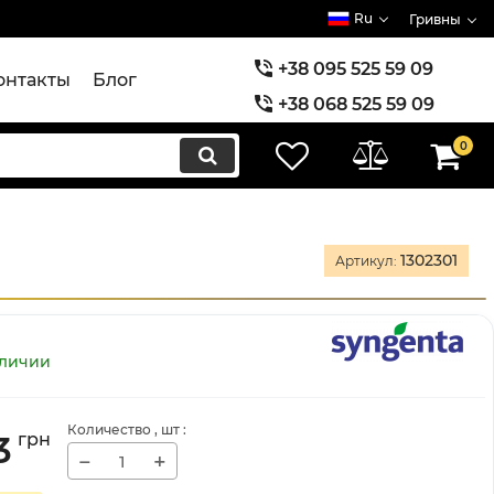
Ru
Гривны
+38 095 525 59 09
онтакты
Блог
+38 068 525 59 09
+38 073 525 59 09
0
1302301
Артикул:
аличии
Количество
, шт
:
3
грн
−
+