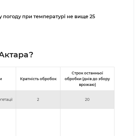
ну погоду при температурі не вище 25
 Актара?
Строк останньої
и
Кратність обробок
обробки (днів до збору
врожаю)
гетації
2
20