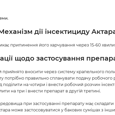
еми.
Механізм дії інсектициду Актар
кає припинення його харчування через 15-60 хвилин 
ції щодо застосування препар
ай прийнято вносити через систему крапельного пол
ту потрібно правильно спланувати подачу робочого
ід поділити на чотири і внести робочий розчин інсект
лити на три і внести препарат в другій третині.
довища при застосуванні препарату має складати від
 Актара може застосовуватися у бакових сумішах з ін