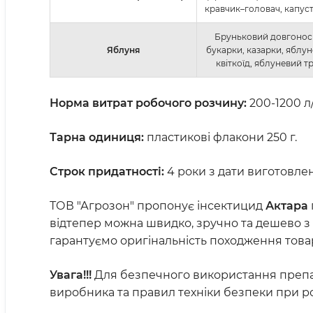
кравчик–головач, капус
Бруньковий довгонос
Яблуня
букарки, казарки, яблу
квіткоїд, яблуневий т
Норма витрат робочого розчину:
200-1200 л/
Тарна одиниця:
пластикові флакони 250 г.
Строк придатності:
4 роки з дати виготовле
ТОВ "Агрозон" пропонує інсектицид
Актара
відтепер можна швидко, зручно та дешево з 
гарантуємо оригінальність походження това
Увага!!!
Для безпечного використання препара
виробника та правил техніки безпеки при р