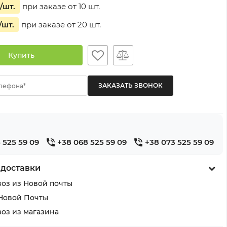
/шт.
при заказе от
10
шт.
/шт.
при заказе от
20
шт.
Купить
лефона*
 525 59 09
+38 068 525 59 09
+38 073 525 59 09
 доставки
оз из Новой почты
Новой Почты
оз из магазина