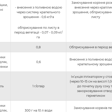
Замочування коріння роз
ішки,
- внесення з поливною водою
внесення через крапли
ні
через систему крапельного
зрошення, обприскуванн
зрошення - 0,6 кг/га
листу
обприскування по листу в
період вегетації - 0,07 - 0,09 кг/
га
0,8
Обприскування в період ве
лики
Внесення з поливною вод
дляк,
0,6
крапельному зрошен
тянки
Ін’єкція іплікатором у ст
(через 10–15 см на висоті 1,0–
іль
1 г/отвір
до початку руху соку 
закорковування отво
герметиком
лики
Замочування коренів п
дляк,
300 г на 10 л води