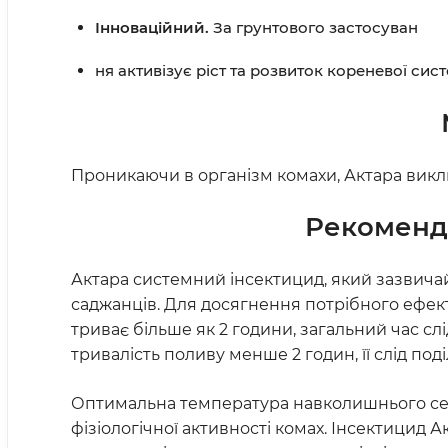
Інноваційний.
За грунтового застосуван
ня активізує ріст та розвиток кореневої сист
Проникаючи в організм комахи, Актара викли
Рекоменда
Актара системний інсектицид, який зазвич
саджанців. Для досягнення потрібного ефек
триває більше як 2 години, загальний час сл
тривалість поливу менше 2 годин, її слід поді
Оптимальна температура навколишнього сере
фізіологічної активності комах. Інсектицид