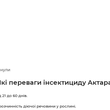
анули
Які переваги інсектициду Актара
 21 до 60 днів.
розчинність діючої речовини у рослині.