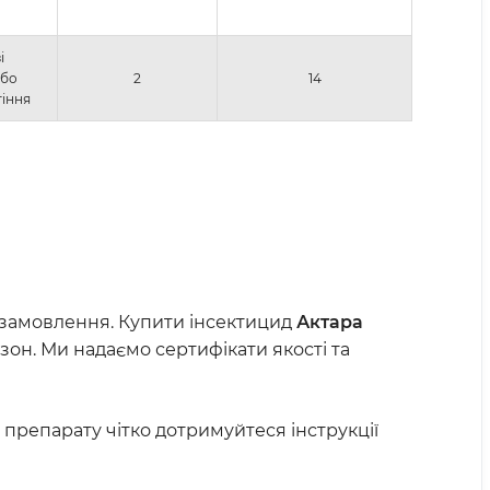
і
або
2
14
тіння
у замовлення. Купити інсектицид
Актара
зон. Ми надаємо сертифікати якості та
препарату чітко дотримуйтеся інструкції