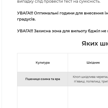
випадку слід провести тест на сумісність.
УВАГА!!! Оптимальні години для внесення інс
градусів.
УВАГА!!! Захисна зона для вильоту бджіл не
Яких шк
Культура
Шкідник
Клоп шкідлива черепа
Пшениця озима та яра
п’явиці, попелиці, три