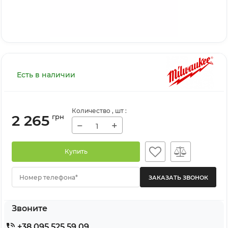
Есть в наличии
Количество
, шт
:
2 265
грн
−
+
Купить
Номер телефона*
Звоните
+38 095 525 59 09