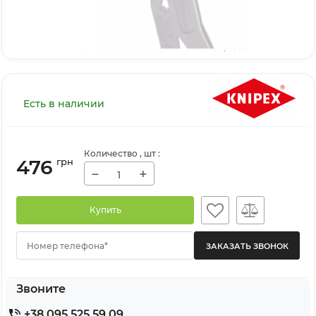
Есть в наличии
Количество
, шт
:
476
грн
−
+
Купить
Номер телефона*
Звоните
+38 095 525 59 09