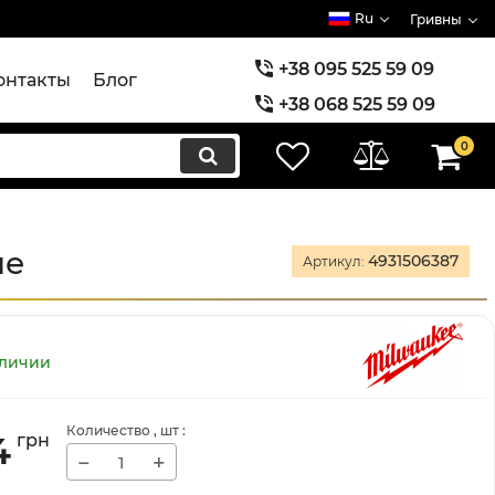
Ru
Гривны
+38 095 525 59 09
онтакты
Блог
+38 068 525 59 09
+38 073 525 59 09
0
не
4931506387
Артикул:
аличии
Количество
, шт
:
4
грн
−
+