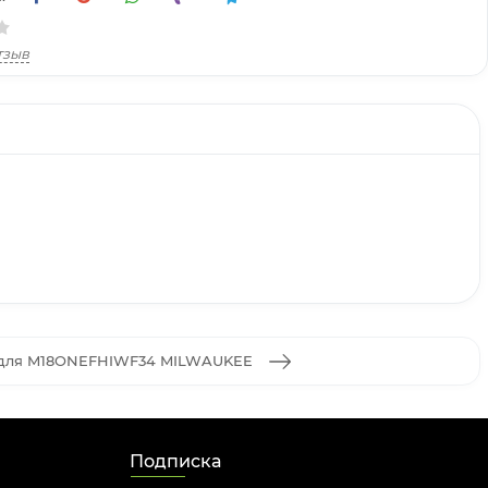
тзыв
 для M18ONEFHIWF34 MILWAUKEE
Подписка