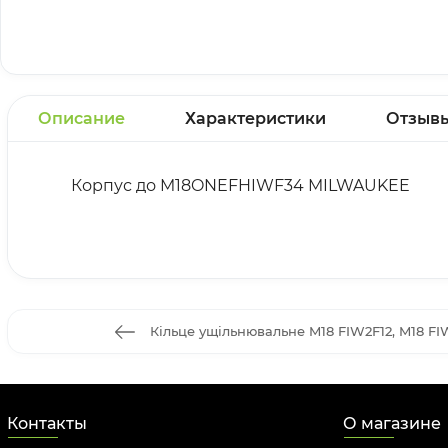
Описание
Характеристики
Отзыв
Корпус до M18ONEFHIWF34 MILWAUKEE
Кільце ущільнювальне M18 FIW2F12, M18 
Контакты
О магазине