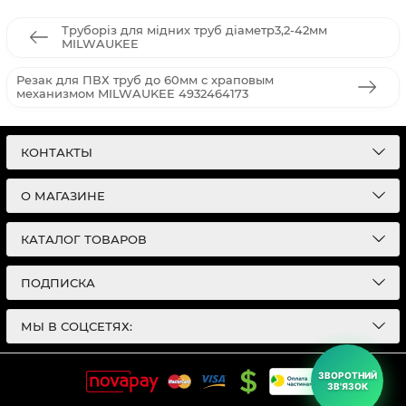
Труборіз для мідних труб діаметр3,2-42мм
MILWAUKEE
Резак для ПВХ труб до 60мм с храповым
механизмом MILWAUKEE 4932464173
КОНТАКТЫ
О МАГАЗИНЕ
КАТАЛОГ ТОВАРОВ
ПОДПИСКА
МЫ В СОЦСЕТЯХ:
ЗВОРОТНИЙ
ЗВ'ЯЗОК