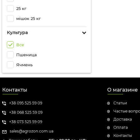
25 кг
мішок 25 кг
Культура
Все
Пшеница
Ячмень
Контакты
О магазине
+38 095 525 59 09
Статьи
Частые вопр
+38 068 525 59 09
Доставка
+38 073 525 59 09
Оплата
sales@agrozon.com.ua
Контакты