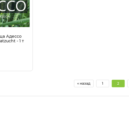
ца Адессо
tzucht - 1 т
« назад
1
2