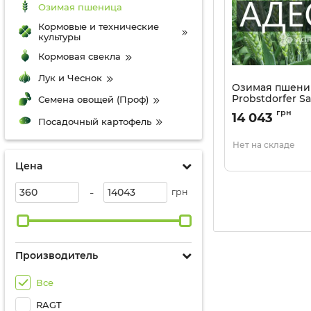
Озимая пшеница
Кормовые и технические
культуры
Кормовая свекла
Лук и Чеснок
Озимая пшени
Probstdorfer Saa
Семена овощей (Проф)
Артикул:
2604225
грн
14 043
Посадочный картофель
Нет на складе
Цена
-
грн
Производитель
Все
RAGT