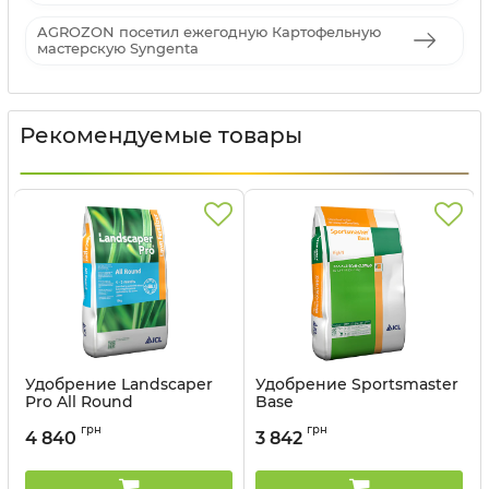
AGROZON посетил ежегодную Картофельную
мастерскую Syngenta
Рекомендуемые товары
Удобрение Landscaper
Удобрение Sportsmaster
Pro All Round
Base
24+5+8+2MgO ICL - 15 кг
22+6+6+7CaO+2,5MgO ICL
грн
грн
- 25 кг
4 840
3 842
Артикул:
3301502
Артикул:
33015095