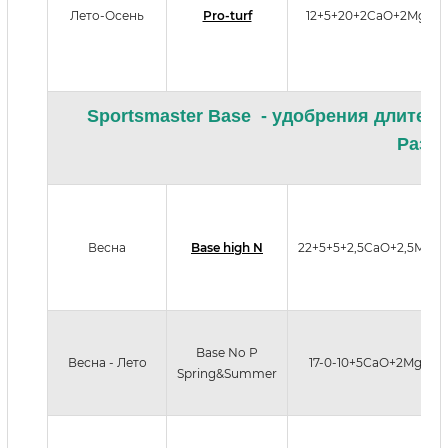
Лето-Осень
Pro-turf
12+5+20+2CaO+2MgO
Sportsmaster Base - удобрения длител
Разме
Весна
Base high N
22+5+5+2,5CaO+2,5MgO
Base No P
Весна - Лето
17-0-10+5СаО+2MgO
Spring&Summer