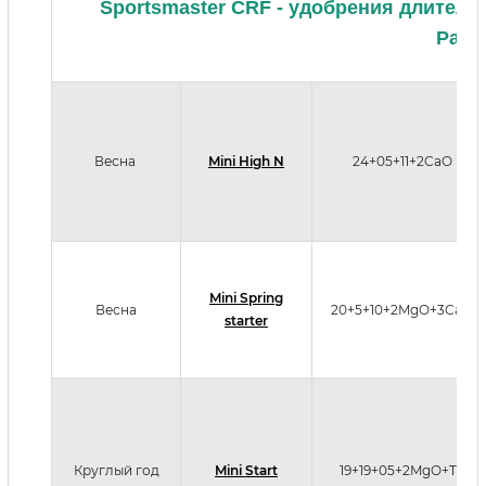
Sportsmaster CRF - удобрения длител
Разм
Весна
Mini High N
24+05+11+2CaO
Mini Spring
Весна
20+5+10+2MgO+3CaO
starter
Круглый год
Mini Start
19+19+05+2MgO+TE