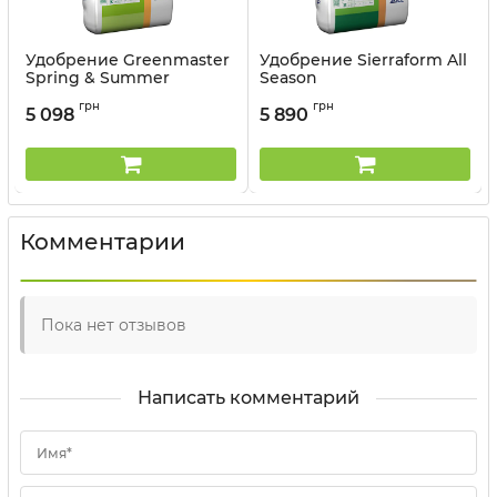
Удобрение Greenmaster
Удобрение Sierraform All
Spring & Summer
Season
14+5+10+2MgO ICL - 25 кг
18+06+18+2MgO+TE (6-8
грн
грн
W) ICL - 20 кг
5 098
5 890
Артикул:
330150135
Артикул:
33015085
Комментарии
Пока нет отзывов
Написать комментарий
Имя*