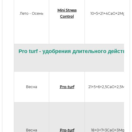
Mini Stress
Лето - Осень
10+5+21+4CaO+2MgO
Control
Pro turf - удобрения длительного действ
Весна
Pro-turf
21+5+6+2,5CaO+2,5MgO
Весна
Pro-turf
18+0+7+3CaO+3MgO