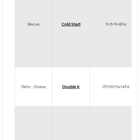
Весна
Cold Start
11+5+5+8Fe
Лето - Осень
Double K
07+00+14+4Fe