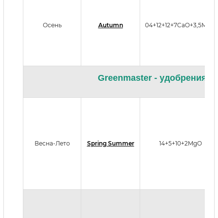
Осень
Autumn
04+12+12+7CaO+3,5MgO
Greenmaster - удобрения дл
Весна-Лето
Spring Summer
14+5+10+2MgO