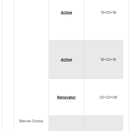
Active
19+05+18
Active
18+05+18
Renovator
20+20+08
Весна-Осень