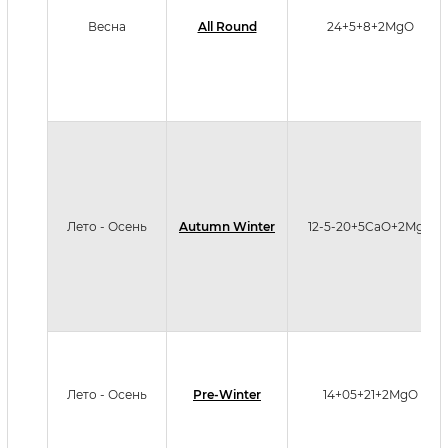
Весна
All Round
24+5+8+2MgO
Лето - Осень
Autumn Winter
12-5-20+5CaO+2MgO
Лето - Осень
Pre-Winter
14+05+21+2MgO