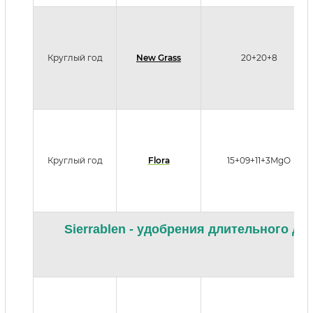
Круглый год
New Grass
20+20+8
Круглый год
Flora
15+09+11+3MgO
Sierrablen - удобрения длительного д