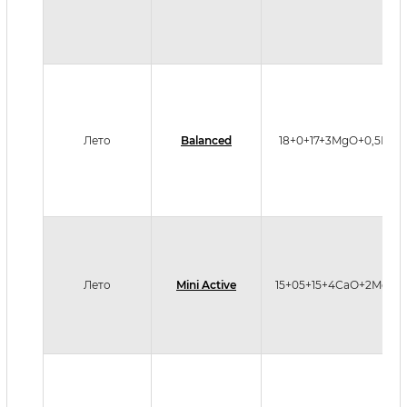
Лето
Balanced
18+0+17+3MgO+0,5Fe
Лето
Mini Active
15+05+15+4СаО+2MgO