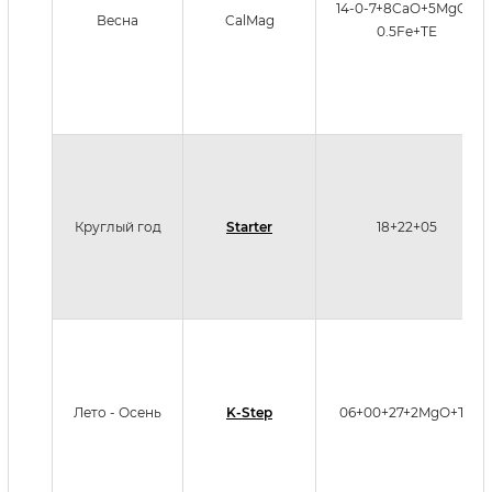
14-0-7+8CaO+5MgO +
Весна
CalMag
0.5Fe+TE
Круглый год
Starter
18+22+05
Лето - Осень
K-Step
06+00+27+2MgO+TE