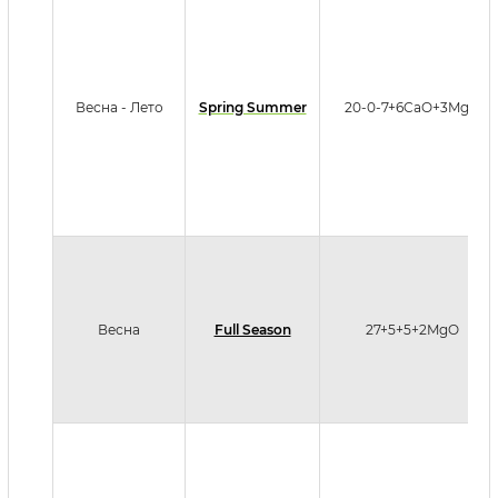
Весна - Лето
Spring Summer
20-0-7+6CaO+3MgO
Весна
Full Season
27+5+5+2MgO