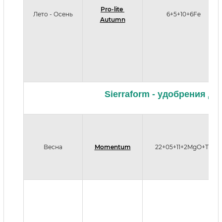
Pro-lite
Лето - Осень
6+5+10+6Fe
Autumn
Sierraform - удобрения дл
Весна
Momentum
22+05+11+2MgO+TE