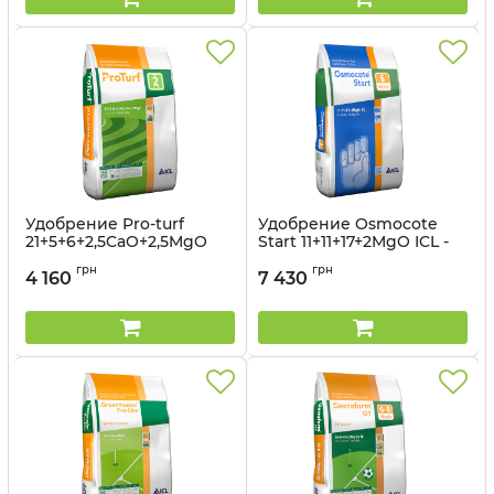
Удобрение Pro-turf
Удобрение Osmocote
21+5+6+2,5CaO+2,5MgO
Start 11+11+17+2MgO ICL -
ICL - 25 кг
25 кг
грн
грн
4 160
7 430
Артикул:
330150146
Артикул:
33015041