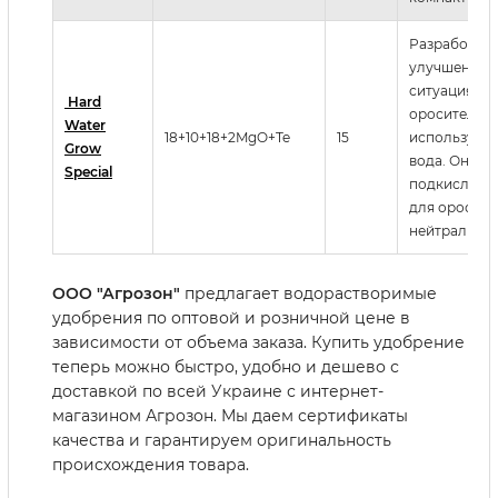
Разработан 
улучшения п
ситуациях, к
Hard
оросительно
Water
18+10+18+2MgO+Te
15
используетс
Grow
вода. Он об
Special
подкисляющ
для оросите
нейтрализуе
ООО "Агрозон"
предлагает водорастворимые
удобрения по оптовой и розничной цене в
зависимости от объема заказа. Купить удобрение
теперь можно быстро, удобно и дешево с
доставкой по всей Украине с интернет-
магазином Агрозон. Мы даем сертификаты
качества и гарантируем оригинальность
происхождения товара.