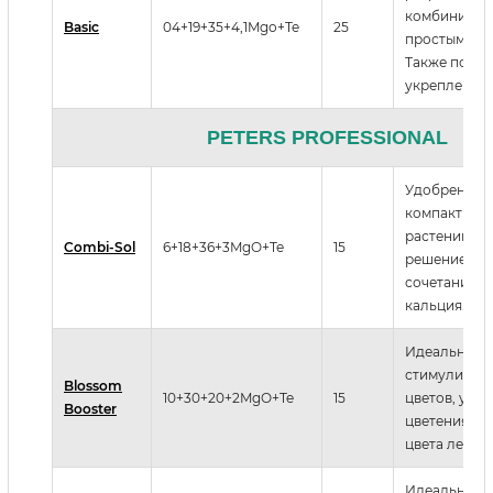
комбиниров
Basic
04+19+35+4,1Mgo+Te
25
простыми у
Также подхо
укрепления 
PETERS PROFESSIONAL
Удобрение 
компактного
растений. и
Combi-Sol
6+18+36+3MgO+Te
15
решение для
сочетании с
кальция.
Идеальное 
стимулиров
Blossom
10+30+20+2MgO+Te
15
цветов, уск
Booster
цветения и 
цвета лепест
Идеальный 