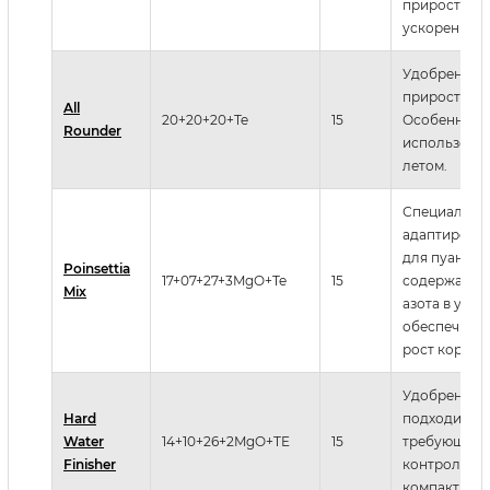
приростков
ускорения ц
Удобрение,
прирост рас
All
20+20+20+Te
15
Особенно п
Rounder
использован
летом.
Специально
адаптирова
для пуансет
Poinsettia
17+07+27+3MgO+Te
15
содержание
Mix
азота в удо
обеспечивае
рост корней
Удобрение 
Hard
подходит дл
Water
14+10+26+2MgO+TE
15
требующих
Finisher
контролиру
компактного