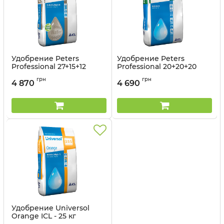
Удобрение Peters
Удобрение Peters
Professional 27+15+12
Professional 20+20+20
Foliar Feed ICL - 15 кг
Allrounder ICL - 15 кг
грн
грн
4 870
4 690
Артикул:
33015059
Артикул:
33015058
Удобрение Universol
Orange ICL - 25 кг