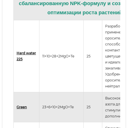
сбалансированную NPK-формулу и созда
оптимизации роста растений
Разработан 
применения 
оросительно
способствуе
компактному
Hard water
11+10+28+2MgO+Te
25
цветущей ра
225
и идеально 
закаливания
Удобрение 
оросительну
нейтрализуе
Высокое со
азота для
Green
23+6+10+2MgO+Te
25
стимулиров
дополнитель