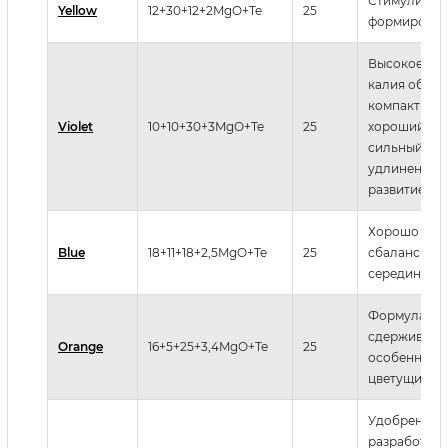
Стимулирует
Yellow
12+30+12+2MgO+Te
25
формирован
Высокое со
калия обесп
компактный 
Violet
10+10+30+3MgO+Te
25
хороший цве
сильный рос
удлинения, 
развитие цве
Хорошо
Blue
18+11+18+2,5MgO+Te
25
сбалансиров
середине се
Формула дл
сдерживани
Orange
16+5+25+3,4MgO+Te
25
особенно п
цветущим ра
Удобрение 
разработано