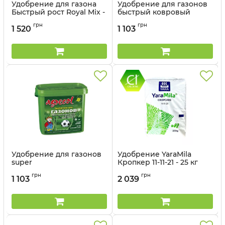
Удобрение для газона
Удобрение для газонов
Быстрый рост Royal Mix -
быстрый ковровый
10 кг
эффект Agrecol - 5 кг
грн
грн
1 520
1 103
Артикул:
330133
Артикул:
3302964
Удобрение для газонов
Удобрение YaraMila
super
Кропкер 11-11-21 - 25 кг
многокомпонентное
Артикул:
3203130
грн
грн
Agrecol - 5 кг
1 103
2 039
Артикул:
3302962