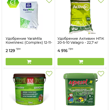
Удобрение YaraMila
Удобрение Активин НПК
Комплекс (Complex) 12-11-
20-5-10 Valagro - 22,7 кг
18 - 25 кг
Артикул:
3202328
грн
грн
2 129
4 916
Артикул:
3203141