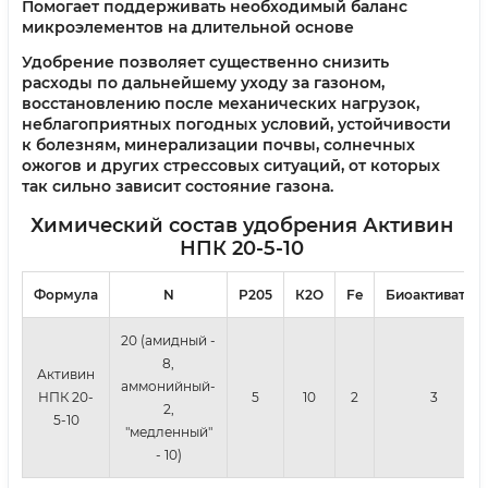
Помогает поддерживать необходимый баланс
микроэлементов на длительной основе
Удобрение позволяет существенно снизить
расходы по дальнейшему уходу за газоном,
восстановлению после механических нагрузок,
неблагоприятных погодных условий, устойчивости
к болезням, минерализации почвы, солнечных
ожогов и других стрессовых ситуаций, от которых
так сильно зависит состояние газона.
Химический состав удобрения
Активин
НПК 20-5-10
Формула
N
P205
К2О
Fe
Биоактиватор
20 (амидный -
8,
Активин
аммонийный-
НПК 20-
5
10
2
3
2,
5-10
"медленный"
- 10)