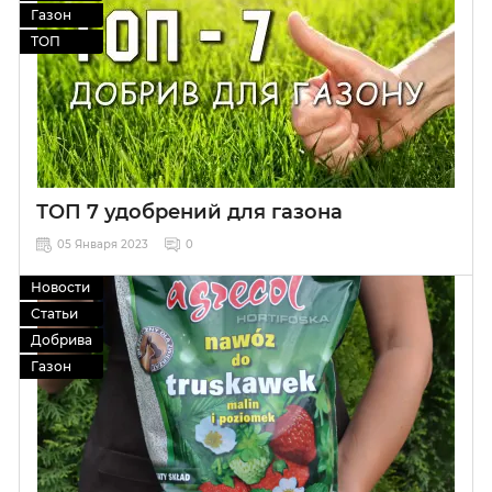
Газон
ТОП
ТОП 7 удобрений для газона
05 Января 2023
0
Новости
Статьи
Добрива
Газон