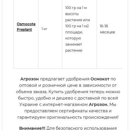
в
100 гр на 1 м
п
высоты
У
растения или
о
Osmocote
100 гр на 1 м2
16-18
М
1 кг
Preplant
площади,
месяцев
и
которую
р
занимает
о
растение
д
л
д
Агрозон
предлагает удобрения
Осмокот
по
оптовой и розничной цене в зависимости от
объема заказа. Купить удобрения теперь можно
быстро, удобно и дешево с доставкой по всей
Украине с интернет-магазином
Агрозон.
Мы
предоставляем сертификаты качества и
гарантируем оригинальность происхождения!
Внимание!!!
Для безопасного использования