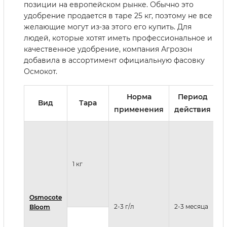
позиции на европейском рынке. Обычно это
удобрение продается в таре 25 кг, поэтому не все
желающие могут из-за этого его купить. Для
людей, которые хотят иметь профессиональное и
качественное удобрение, компания Агрозон
добавила в ассортимент официальную фасовку
Осмокот.
Норма
Период
Вид
Тара
Х
применения
действия
И
п
ц
1 кг
М
и
д
с
Osmocote
2-3 г/л
2-3 месяца
С
Bloom
о