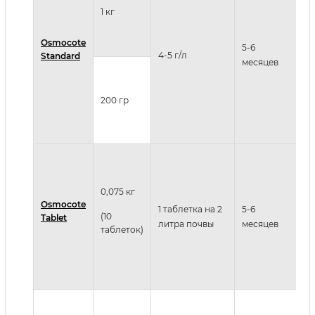
и
1 кг
р
г
Osmocote
5-6
4-5 г/л
Н
Standard
месяцев
о
х
и
200 гр
ц
к
О
п
0,075 кг
ц
Osmocote
1 таблетка на 2
5-6
Н
(10
Tablet
литра почвы
месяцев
о
таблеток)
ц
У
б
Р