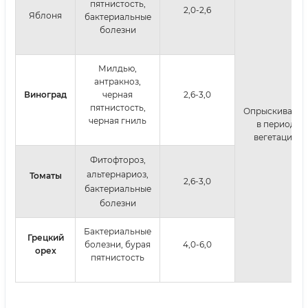
пятнистость,
2,0-2,6
Яблоня
бактериальные
болезни
Милдью,
антракноз,
Виноград
черная
2,6-3,0
пятнистость,
Опрыскивание
черная гниль
в период
вегетации
Фитофтороз,
альтернариоз,
Томаты
2,6-3,0
бактериальные
болезни
Бактериальные
Грецкий
болезни, бурая
4,0-6,0
орех
пятнистость