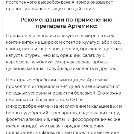
постепенного высвобождения ионов оказывает
пролонгированное защитное действие.
Рекомендации по применению
препарата Артемикс:
Препарат успешно используется в мире на всех
континентах на широком спектре культур: абрикос,
сливы, вишни, черешни, персик, брокколи, цветная
капуста, огурец, чеснок, орешник, салат, лук,
картофель, клубника, сахарная свекла, арбузы,
цуккини, малина , голубика, жимолость и другие.
Повторные обработки фунгицидом Артемикс
проводят с интервалом 7-14 дней в зависимости от
погодных условий и развития болезней. Его можно
смешивать с большинством СЗР и
микроудобрениями (за исключением кальциевых и
борных удобрений, препаратов, содержащих серу,
фосетил алюминия, кафтан и фосфорорганические
инсектициды), учитывая порядок смешения
препаративных форм, однако перед применением