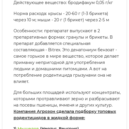
Действующее вещество: бродифакум 0,05 г/кг
Норма расхода: крысы - 20-60 г (1-3 брикета)
через 10 м; мыши - 20 г (1 брикет) через 2-5 м
Особенности: препаратат выпускают в 2
препаративных формах: гранулы и брикеты. В
препарат добавляется специальная
составляющая - Bitrex. Это денатониум бензоат -
самое горькое в мире вещество, которое делает
приманку непригодной для употребления
людьми и домашними питомцами. А вот на
потребление родентицида грызунами она не
влияет.
Для больших площадей используют концентраты,
которыми протравливают зерно и разбрасывают
на посевы пшеницы, ячменя и других культур.
Компания Агрозон сделала подборку топовых
родентицидов в жидкой форме:
1)
Мышелов
(Нертус, Венгрия)