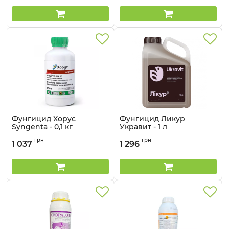
Фунгицид Хорус
Фунгицид Ликур
Syngenta - 0,1 кг
Укравит - 1 л
Артикул:
12023051
грн
грн
1 037
1 296