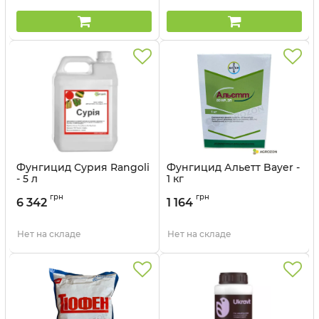
Фунгицид Сурия Rangoli
Фунгицид Альетт Bayer -
- 5 л
1 кг
Артикул:
1203308
Артикул:
120602
грн
грн
6 342
1 164
Нет на складе
Нет на складе