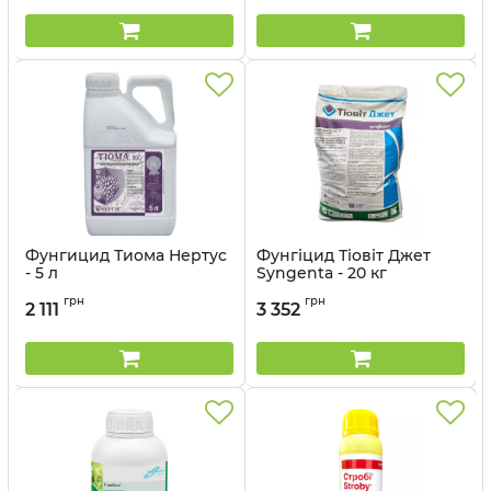
Фунгицид Тиома Нертус
Фунгіцид Тіовіт Джет
- 5 л
Syngenta - 20 кг
Артикул:
12032016
Артикул:
12023024
грн
грн
2 111
3 352