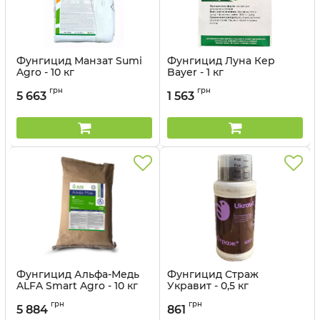
Фунгицид Манзат Sumi
Фунгицид Луна Кер
Agro - 10 кг
Bayer - 1 кг
Артикул:
12022034
Артикул:
1206011
грн
грн
5 663
1 563
Фунгицид Альфа-Медь
Фунгицид Страж
ALFA Smart Agro - 10 кг
Укравит - 0,5 кг
Артикул:
120201
грн
грн
5 884
861