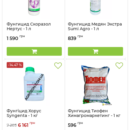
Фунгицид Скоразол
Фунгицид Медян Экстра
Нертус - 1 л
Sumi Agro - 1 л
Артикул:
12032014
Артикул:
12022011
грн
грн
1 590
839
-14.47 %
Фунгіцид Хорус
Фунгицид Тиофен
Syngenta - 1 кг
Химагромаркетинг - 1 кг
Артикул:
12023027
Артикул:
12037018
грн
грн
6 161
596
7 203