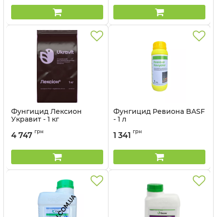
Фунгицид Лексион
Фунгицид Ревиона BASF
Укравит - 1 кг
- 1 л
Артикул:
1205032
грн
грн
4 747
1 341