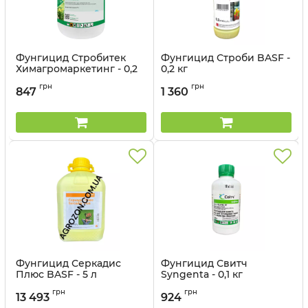
Фунгицид Стробитек
Фунгицид Строби BASF -
Химагромаркетинг - 0,2
0,2 кг
кг
Артикул:
1205029
грн
грн
847
1 360
Артикул:
12037014
Фунгицид Серкадис
Фунгицид Свитч
Плюс BASF - 5 л
Syngenta - 0,1 кг
Артикул:
1205027
Артикул:
12023040
грн
грн
13 493
924