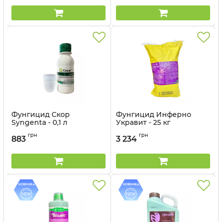
Фунгицид Скор
Фунгицид Инферно
Syngenta - 0,1 л
Укравит - 25 кг
Артикул:
12023036
Артикул:
12035013
грн
грн
883
3 234