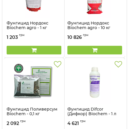
Фунгицид Нордокс
Фунгицид Нордокс
Biochem agro - 1 кг
Biochem agro - 10 кг
Артикул:
12041502
Артикул:
12041501
грн
грн
1 203
10 826
Фунгицид Поливерсум
Фунгицид Difcor
Biochem - 0,1 кг
(Дифкор) Biochem - 1 л
Артикул:
12041513
Артикул:
12041504
грн
грн
2 092
4 621