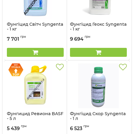
Фунгіцид Світч Syngenta
Фунгіцид Геокс Syngenta
- 1 кг
- 1 кг
Артикул:
12023019
Артикул:
12023031
грн
грн
7 701
9 694
Фунгицид Ревиона BASF
Фунгіцид Скор Syngenta
- 5 л
- 1 л
Артикул:
1205031
Артикул:
12023021
грн
грн
5 439
6 523