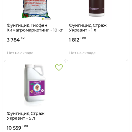
Фунгицид Тиофен
Фунгицид Страж
Химагромаркетинг - 10 кг
Укравит - 1 л
Артикул:
12037019
Артикул:
12035016
грн
грн
3 784
1 812
Нет на складе
Нет на складе
Фунгицид Страж
Укравит - 5 л
Артикул:
12035017
грн
10 559