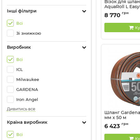
Візок для шлан
AquaRoll L Easy
Інші фільтри
Артикул:
18550-20.0
грн
8 770
Всі
Ку
Зі знижкою
Виробник
Всі
ICL
Milwaukee
GARDENA
Iron Angel
Дивитись все
Шланг Gardena 
мм x 50 м
Країна виробник
Артикул:
18099-20.0
грн
6 423
Всі
Ку