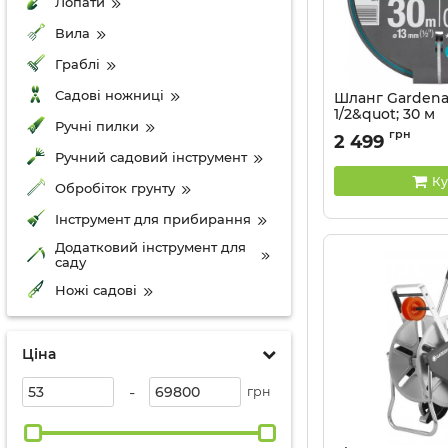
Лопати
Вила
Граблі
Садові ножниці
Шланг Gardena 
1/2&quot; 30 м
Ручні пилки
Артикул:
18009-20.0
грн
2 499
Ручний садовий інструмент
Ку
Обробіток грунту
Інструмент для прибирання
Додатковий інструмент для
саду
Ножі садові
Ціна
-
грн