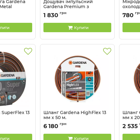
га Gardena
Дощувач імпульсний
Мікрод
Metal
Gardena Premium з
охолод
кріпленням на різьбленні 21
Gardena
00.00
грн
гр
1 830
780
мм
Артикул:
Артикул:
08137-20.000.00
пити
Купити
SuperFlex 13
Шланг Gardena HighFlex 13
Шланг 
мм x 50 м.
мм x 20
00.00
Артикул:
18069-20.000.00
Артикул:
грн
6 180
2 535
пити
Купити