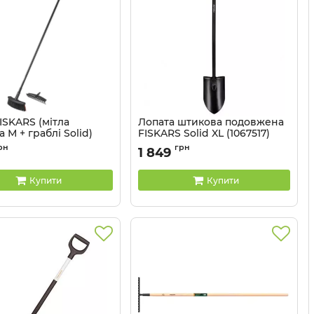
ISKARS (мітла
Лопата штикова подовжена
 М + граблі Solid)
FISKARS Solid XL (1067517)
6411501311252
Артикул:
6411501311566
рн
грн
1 849
Купити
Купити