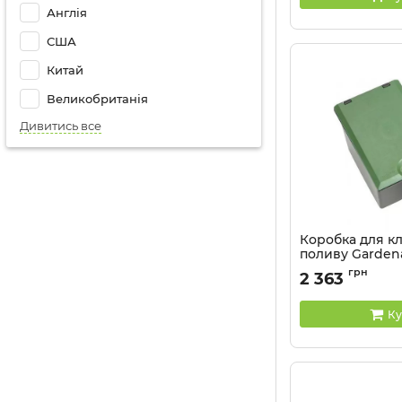
Англія
США
Китай
Великобританія
Дивитись все
Коробка для к
поливу Gardena
Артикул:
01254-29.0
грн
2 363
Ку