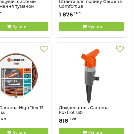
ощувач системи
Штанга для поливу Gardena
ження туманом
Comfort 2в1
 Micro Mist 3 шт.
Артикул:
18334-20.000.00
н
грн
1 876
13136-20.000.00
Купити
Купити
Gardena HighFlex 13
Дождеватель Gardena
 м.
Foxtrot 130
18063-20.000.00
Артикул:
01953-20.000.00
грн
грн
818
Купити
Купити