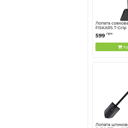
Лопата совков
FISKARS T-Grip
Артикул:
64115013119
грн
599
Ку
Лопата штиков