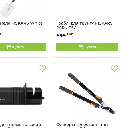
 мала FISKARS White
Граблі для грунту FISKARS
PARK FSC
6411501311481
Артикул:
6411501663368
н
грн
699
Купити
Купити
для ножів та сокир
Cучкоріз телескопічний