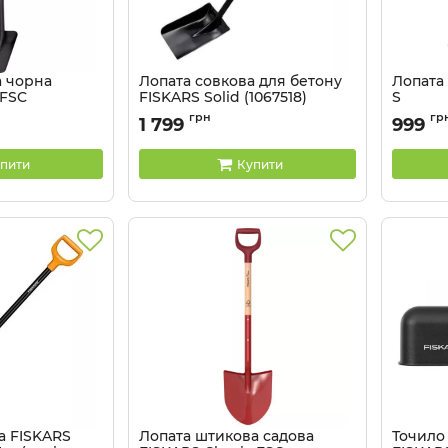
а чорна
Лопата совкова для бетону
Лопата
 FSC
FISKARS Solid (1067518)
S
31
Артикул:
6411501311573
Артикул:
грн
гр
1 799
999
пити
Купити
а FISKARS
Лопата штикова садова
Точило 