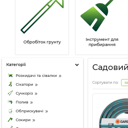
Інструмент для
Обробіток грунту
прибирання
Категорії
Садовий
Розкидачі та сівалки
Сортувати по:
з
Сікатори
Сучкоріз
Полив
Обприскувачі
Сокири