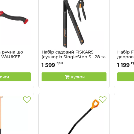
а ручна що
Набір садовий FISKARS
Набір F
ILWAUKEE
(сучкоріз SingleStep S L28 та
дворова
секатор площинний
24
Артикул:
грн
г
1 599
1 199
SingleStep P26 (1057760)
Артикул:
6411501700711
пити
Купити